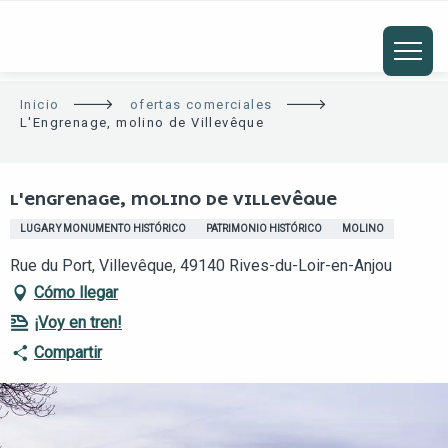
ALLER
AU
CONTENU
PRINCIPAL
Inicio
ofertas comerciales
L'Engrenage, molino de Villevêque
Club TAE
L'ENGRENAGE, MOLINO DE VILLEVÊQUE
LUGAR Y MONUMENTO HISTÓRICO
PATRIMONIO HISTÓRICO
MOLINO
Rue du Port, Villevêque, 49140 Rives-du-Loir-en-Anjou
Cómo llegar
¡Voy en tren!
Compartir