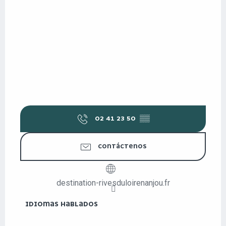
02 41 23 50
▒▒
CONTÁCTENOS
destination-rivesduloirenanjou.fr
IDIOMAS HABLADOS
IDIOMAS HABLADOS