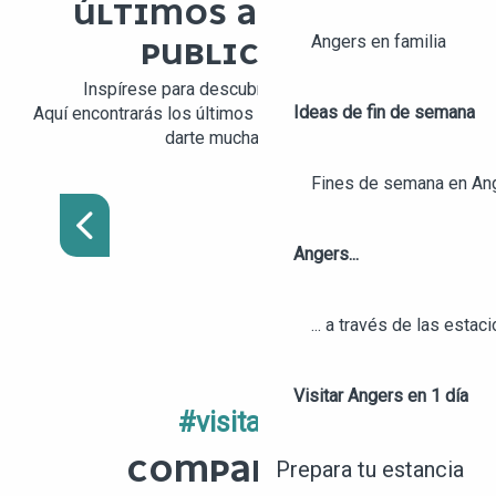
ÚLTIMOS ARTÍCULOS
Angers en familia
PUBLICADOS
Inspírese para descubrir nuestro destino.
Ideas de fin de semana
Aquí encontrarás los últimos artículos publicados para
darte muchas ideas.
TIENDA DE LA OFICINA
Fines de semana en An
DE TURISMO
01
Angers...
... a través de las estac
Visitar Angers en 1 día
#visitangers
COMPARTA SUS
Prepara tu estancia