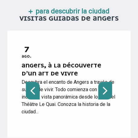
para descubrir la ciudad
VISITAS GUIADAS DE ANGERS
7
7
AGO.
AGO.
ANGERS, À LA DÉCOUVERTE
VIS
D’UN ART DE VIVRE
JOS
Descubra el encanto de Angers a través de
Venga
su arte de vivir. Todo comienza con una
y su 
increíble vista panorámica desde lo alto del
Arène
Théâtre Le Quai. Conozca la historia de la
práct
ciudad...