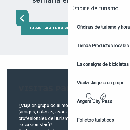
SEMANA EN ANGERS
ANGERS : EN LA RUTA DE
Oficina de turismo
LOS CASTILLOS
Oficinas de turismo y hora
IDEAS PARA TODO EL FIN DE SEMANA
Tienda
Productos locales 
La consigna de bicicletas
Visitar Angers en grupo
VISITAS PARA GRUPOS
Angers City Pass
Buscar
¿Viaja en grupo de al menos 10 personas
(amigos, colegas, asociaciones,
profesionales del turismo, amantes del vino o
Folletos turísticos
excursionistas)?