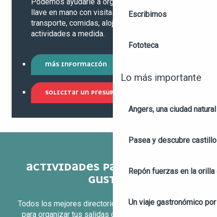
Podemos ayudarle a organizar un paquete
llave en mano con visitas, actividades,
Escribirnos
transporte, comidas, alojamiento, etc., o
actividades a medida.
Fototeca
MÁS INFORMACIÓN
Lo más importante
SOLICITAR UN PRESUPUESTO
Angers, una ciudad natural
Pasea y descubre castill
ACTIVIDADES PARA TODOS LOS
Repón fuerzas en la orilla 
GUSTOS
Un viaje gastronómico por 
Todos los mejores directorios clasificados por temas
para organizar tus salidas con amigos, en pareja, en