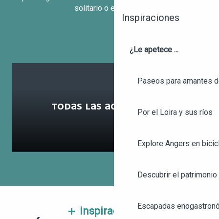
solitario o en familia.
Inspiraciones
¿Le apetece ...
Paseos para amantes de
V
C
TODAS LAS ACTIVIDADES
Por el Loira y sus ríos
p
A
Explore Angers en bicic
Descubrir el patrimonio 
Escapadas enogastronó
inspiraciones