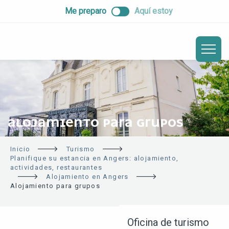
ALLER
Me preparo
Aquí estoy
AU
CONTENU
PRINCIPAL
ALOJAMIENTO PARA GRUPOS
Inicio
Turismo
Planifique su estancia en Angers: alojamiento,
actividades, restaurantes
Alojamiento en Angers
Alojamiento para grupos
Oficina de turismo