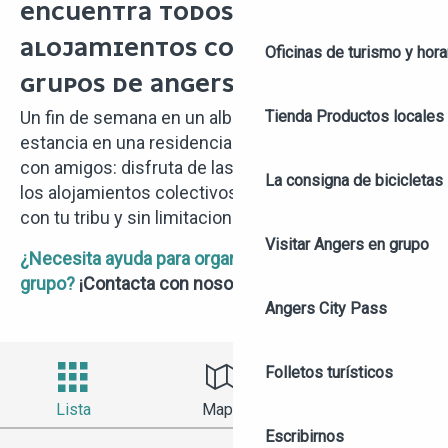
ENCUENTRA TODOS LOS
ALOJAMIENTOS COLECTIVOS O PARA
Oficinas de turismo y hora
GRUPOS DE ANGERS
Tienda
Productos locales 
Un fin de semana en un albergue juvenil o una
estancia en una residencia de turismo en familia o
con amigos: disfruta de las ventajas que te ofrecen
La consigna de bicicletas
los alojamientos colectivos para descubrir Angers
con tu tribu y sin limitaciones.
Visitar Angers en grupo
¿Necesita ayuda para organizar sus vacaciones en
grupo?
¡Contacta con nosotros!
Angers City Pass
Folletos turísticos
Lista
Mapa
Filtrar
Escribirnos