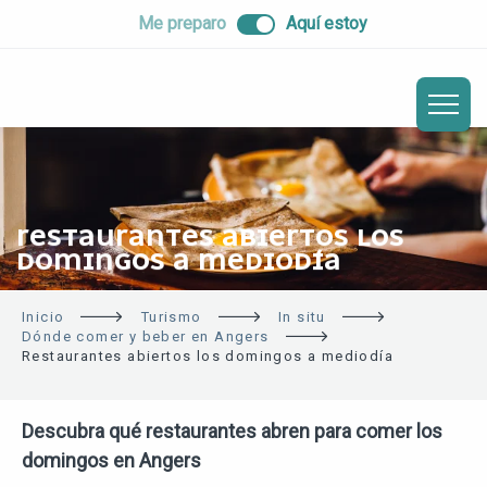
ALLER
Me preparo
Aquí estoy
AU
CONTENU
PRINCIPAL
RESTAURANTES ABIERTOS LOS
DOMINGOS A MEDIODÍA
Inicio
Turismo
In situ
Dónde comer y beber en Angers
Restaurantes abiertos los domingos a mediodía
Descubra qué restaurantes abren para comer los
domingos en Angers