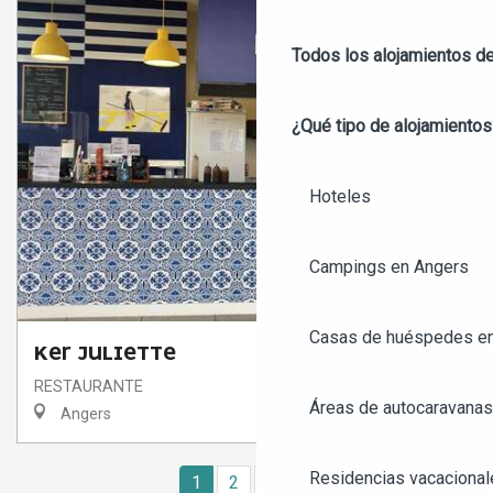
Todos los alojamientos d
¿Qué tipo de alojamientos
Hoteles
Campings en Angers
Casas de huéspedes e
KER JULIETTE
RESTAURANTE
Áreas de autocaravanas
Angers
Residencias vacacional
1
2
3
5+
6
❯
❯❯