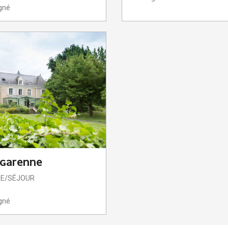
gné
 GARENNE
PE/SÉJOUR
gné