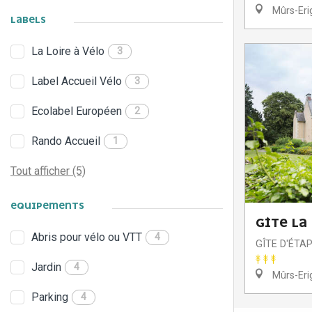
Mûrs-Eri
LABELS
La Loire à Vélo
3
Label Accueil Vélo
3
Ecolabel Européen
2
Rando Accueil
1
Tout afficher (5)
EQUIPEMENTS
GÎTE LA
Abris pour vélo ou VTT
4
GÎTE D'ÉTA
Jardin
4
Mûrs-Eri
Parking
4