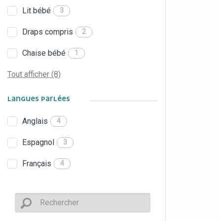
Lit bébé
3
Draps compris
2
Chaise bébé
1
Tout afficher (8)
LANGUES PARLÉES
Anglais
4
Espagnol
3
Français
4