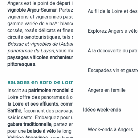
Angers est le point de départ idéal pour explorer le
vignoble Anjou-Saumur
. Partez à la rencontre de
Au fil de la Loire et des
vignerons et vigneronnes passionnées et dégustez une
gamme variée de vins* : blancs secs et fruités, rouges
corsés, rosés délicats et fines bulles pétillantes. Des
Explorez Angers à vélo
circuits œnotouristiques, tels que la boucle
Château de
Brissac et vignobles de l’Aubance
ou le circuit
Coteaux et
panoramas du Layon
, vous mèneront à travers des
À la découverte du patr
paysages viticoles enchanteurs
et des
villages
pittoresques
.
Escapades vin et gast
BALADES EN BORD DE LOIRE
Angers en famille
Inscrit au
patrimoine mondial de l’UNESCO
, le Val de
Loire offre des panoramas à couper le souffle. À Angers,
la Loire et ses affluents, comme la Mayenne, le Loir ou la
Idées week-ends
Sarthe
, façonnent des paysages d’une beauté
saisissante. Embarquez pour une croisière sur une
gabare traditionnelle
, partez en canoë-kayak ou optez
Week-ends à Angers
pour une
balade à vélo
le long des berges. Les
Basses
Vallées Angevines
, zone humide caractéristique, avec sa