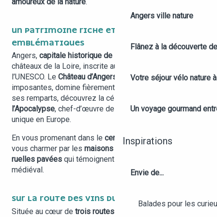
amoureux de la nature
.
Angers ville nature
UN PATRIMOINE RICHE ET DES CHÂTEAUX
EMBLÉMATIQUES
Flânez à la découverte d
Angers,
capitale historique de l’Anjou
, abrite l’un des 22
châteaux de la Loire, inscrite au patrimoine mondial de
l’UNESCO. Le
Château d’Angers
, avec ses 17 tours
Votre séjour vélo nature 
imposantes, domine fièrement la Maine. À l’intérieur de
ses remparts, découvrez la célèbre
Tenture de
Un voyage gourmand entre 
l’Apocalypse
, chef-d’œuvre de la tapisserie médiévale
unique en Europe.
En vous promenant dans le
centre historique
, laissez-
Inspirations
vous charmer par les
maisons à pans de bois
et les
ruelles pavées
qui témoignent d’un riche passé
médiéval.
Envie de...
SUR LA ROUTE DES VINS DU VAL DE LOIRE
Balades pour les curieu
Située au cœur de
trois routes des vins du Val de Loire
,