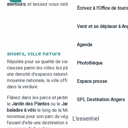
alentours
, et laissez-vous séduire par ses trésors.
Écrivez à l'Office de tour
ANGERS VILLE NATURE
Venir et se déplacer à An
Agenda
ANGERS, VILLE NATURE
Réputée pour sa qualité de vie, Angers est régulièrement
Photothèque
classée parmi les villes les plus vertes de France. Avec
une densité d’espaces naturels deux fois supérieure à la
moyenne nationale, la ville offre une immersion totale
Espace presse
dans la verdure.
Flânez dans les parcs et jardins en cœur de ville, comme
SPL Destination Angers
le
Jardin des Plantes
ou le
Jardin du Mail
, et profitez de
balades à vélo
le long de la Maine. Angers est également
reconnue pour son parc du végétal,
le parc Terra Botanica
,
L'essentiel
faisant d’elle une destination incontournable pour les