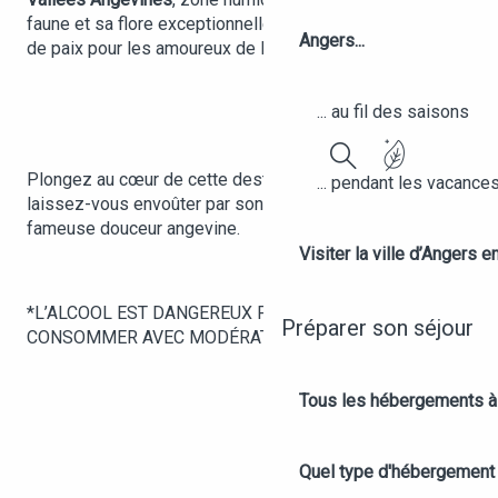
faune et sa flore exceptionnelles, sont un véritable havre
Angers...
de paix pour les amoureux de la nature.
... au fil des saisons
Plongez au cœur de cette destination d’exception et
... pendant les vacance
Recherche
laissez-vous envoûter par son charme authentique et la
fameuse douceur angevine.
Visiter la ville d’Angers e
*L’ALCOOL EST DANGEREUX POUR LA SANTÉ À
Préparer son séjour
CONSOMMER AVEC MODÉRATION
Tous les hébergements à
Quel type d'hébergement