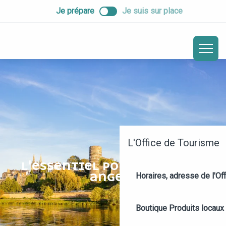
ALLER
Je prépare
Je suis sur place
AU
CONTENU
PRINCIPAL
L'Office de Tourisme
L'ESSENTIEL POUR DÉCOUVRIR
ANGERS
Horaires, adresse de l'Off
Boutique
Produits locaux