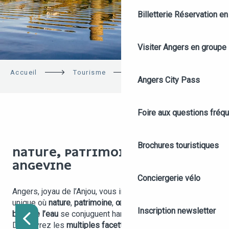
Billetterie
Réservation en 
Visiter Angers en groupe
Accueil
Tourisme
L’essentiel
Angers City Pass
Foire aux questions fréq
Brochures touristiques
NATURE, PATRIMOINE ET DOUCEUR
ANGEVINE
Conciergerie vélo
Angers, joyau de l’Anjou, vous invite à une expérience
unique où
nature
,
patrimoine
,
œnologie
et
flâneries au
Inscription newsletter
bord de l’eau
se conjuguent harmonieusement.
Découvrez les
multiples facettes de cette ville et de ses