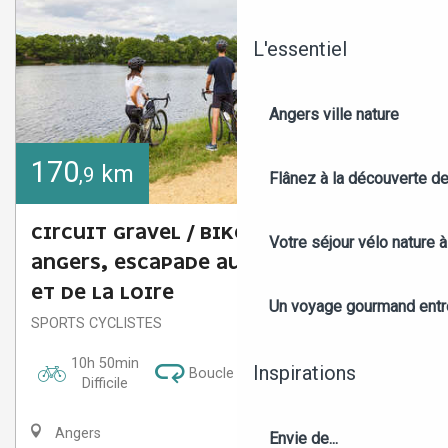
L'essentiel
Angers ville nature
170
km
,9
Flânez à la découverte d
CIRCUIT GRAVEL / BIKEPACKING -
Votre séjour vélo nature 
ANGERS, ESCAPADE AU FIL DES RIVIÈRES
ET DE LA LOIRE
Un voyage gourmand entre 
SPORTS CYCLISTES
10h 50min
Inspirations
Boucle
Difficile
Angers
Envie de...