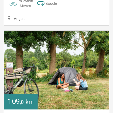
7h 25min
Boucle
Moyen
Angers
109
km
,0