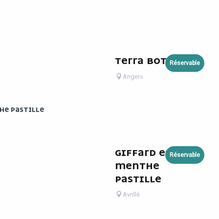
TERRA BOTANICA
Réservable
Angers
HE PASTILLE
GIFFARD ESPACE
Réservable
MENTHE
PASTILLE
Avrillé