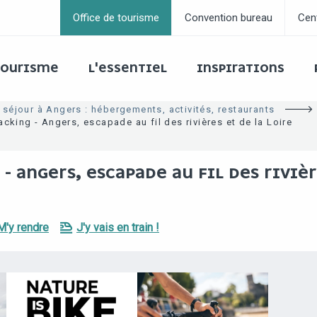
Office de tourisme
Convention bureau
Cen
 TOURISME
L'ESSENTIEL
INSPIRATIONS
 séjour à Angers : hébergements, activités, restaurants
acking - Angers, escapade au fil des rivières et de la Loire
- ANGERS, ESCAPADE AU FIL DES RIVIÈR
M'y rendre
J'y vais en train !