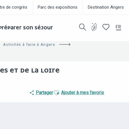
tre de congrès
Parc des expositions
Destination Angers
FR
PRÉPARER SON SÉJOUR
Recherche
Voir les favor
Activités à faire à Angers
ES ET DE LA LOIRE
Ajouter aux favoris
Partager
Ajouter à mes favoris
POINTS D'INTÉRÊT