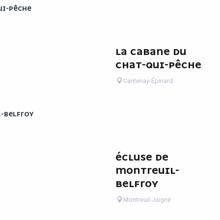
UI-PÊCHE
LA CABANE DU
CHAT-QUI-PÊCHE
Cantenay-Épinard
-BELFROY
ÉCLUSE DE
MONTREUIL-
BELFROY
Montreuil-Juigné