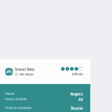
Gravel Bike
Difficile
10h 50min
Départ
Angers
INFORMATIONS PRATIQUES
Points d'intérêt
44
Profil de l’itinéraire
Boucle