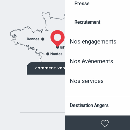
Presse
Recrutement
Nos engagements
Nos événements
NOS ÉVÉNEMENTS
COMMENT VENIR ?
Nos services
NOS ÉQUIPEMENTS
NOUS CONTACTER
Angers
Destination Angers