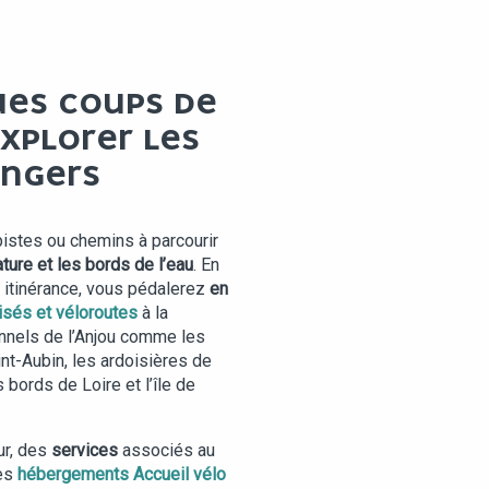
ES COUPS DE
XPLORER LES
ANGERS
istes ou chemins à parcourir
nature et les bords de l’eau
. En
u itinérance, vous pédalerez
en
isés et véloroutes
à la
nels de l’Anjou comme les
int-Aubin, les ardoisières de
 bords de Loire et l’île de
ur, des
services
associés au
es
hébergements Accueil vélo