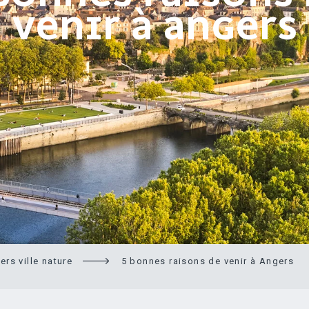
VENIR À ANGERS
ers ville nature
5 bonnes raisons de venir à Angers