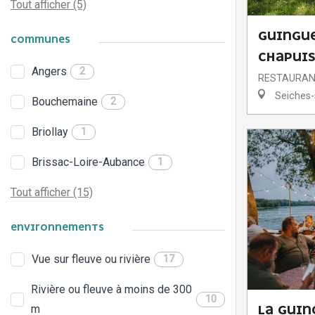
Tout afficher (5)
GUINGUE
COMMUNES
CHAPUI
Angers
2
RESTAURA
Seiches-s
Bouchemaine
2
Briollay
1
Brissac-Loire-Aubance
1
Tout afficher (15)
ENVIRONNEMENTS
Vue sur fleuve ou rivière
17
Rivière ou fleuve à moins de 300
10
m
LA GUIN