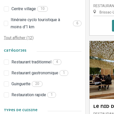
RESTAURA
Centre village
10
Brissac-
Itinéraire cyclo touristique à
6
moins d'1 km
Tout afficher (12)
CATÉGORIES
Restaurant traditionnel
4
Restaurant gastronomique
1
Guinguette
20
Restauration rapide
1
LE NID 
TYPES DE CUISINE