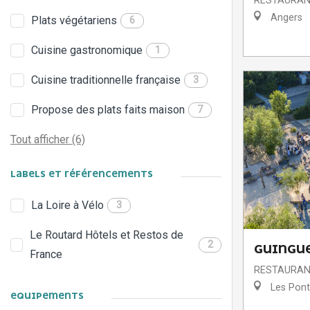
RESTAURA
Angers
Plats végétariens
6
Cuisine gastronomique
1
Cuisine traditionnelle française
3
Propose des plats faits maison
7
Tout afficher (6)
LABELS ET RÉFÉRENCEMENTS
La Loire à Vélo
3
Le Routard Hôtels et Restos de
2
GUINGUE
France
RESTAURA
Les Pont
EQUIPEMENTS