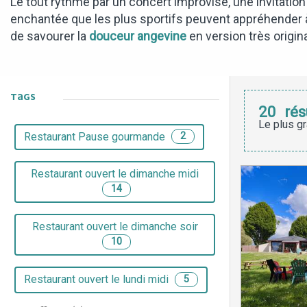
Le tout rythmé par un concert improvisé, une invitatio
enchantée que les plus sportifs peuvent appréhender à bi
de savourer la
douceur angevine
en version très origina
TAGS
20
rés
Le plus gr
Restaurant Pause gourmande
2
Restaurant ouvert le dimanche midi
14
Restaurant ouvert le dimanche soir
10
Restaurant ouvert le lundi midi
5