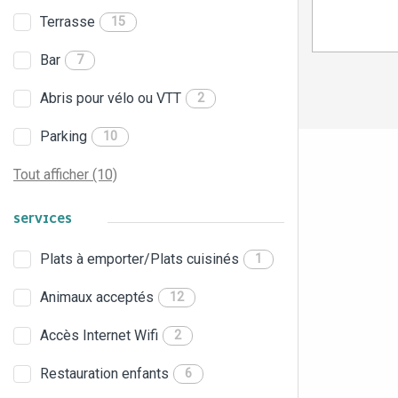
Terrasse
15
Bar
7
Abris pour vélo ou VTT
2
Parking
10
Tout afficher (10)
SERVICES
Plats à emporter/Plats cuisinés
1
Animaux acceptés
12
Accès Internet Wifi
2
Restauration enfants
6