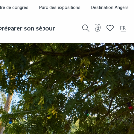
tre de congrès
Parc des expositions
Destination Angers
FR
PRÉPARER SON SÉJOUR
Recherche
Voir les favor