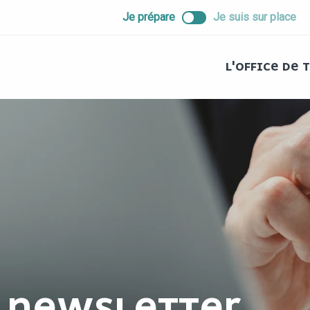
ALLER
Je prépare
Je suis sur place
AU
CONTENU
PRINCIPAL
L'OFFICE DE