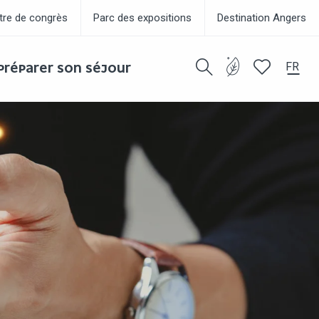
tre de congrès
Parc des expositions
Destination Angers
FR
PRÉPARER SON SÉJOUR
Recherche
Voir les favor