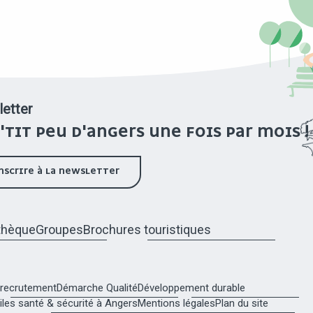
etter
'TIT PEU D'ANGERS UNE FOIS PAR MOIS !
INSCRIRE À LA NEWSLETTER
thèque
Groupes
Brochures touristiques
recrutement
Démarche Qualité
Développement durable
tiles santé & sécurité à Angers
Mentions légales
Plan du site