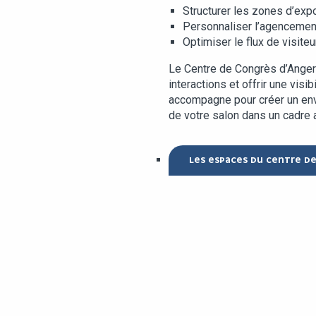
Structurer les zones d’exp
Personnaliser l’agencement 
Optimiser le flux de visiteur
Le Centre de Congrès d’Angers
interactions et offrir une vis
accompagne pour créer un env
de votre salon dans un cadre ac
LES ESPACES DU CENTRE D
ACEMENT CENTRAL
n centre d’Angers, à deux pas de la gare TGV,
t facilement accessible en tramway, notre
optimise l’accessibilité pour tous vos
 exposants.