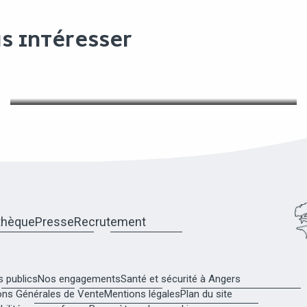
US INTÉRESSER
VOTRE CONCERT, VOTRE
SPECTACLE
thèque
Presse
Recrutement
 publics
Nos engagements
Santé et sécurité à Angers
ons Générales de Vente
Mentions légales
Plan du site