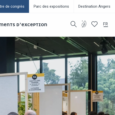
tre de congrès
Parc des expositions
Destination Angers
FR
EMENTS D’EXCEPTION
Recherche
Voir les favor