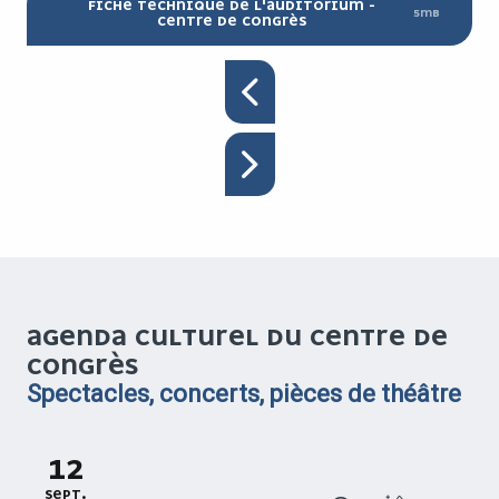
FICHE TECHNIQUE DE L'AUDITORIUM -
5MB
CENTRE DE CONGRÈS
AGENDA CULTUREL DU CENTRE DE
CONGRÈS
Spectacles, concerts, pièces de théâtre
12
SEPT.
S