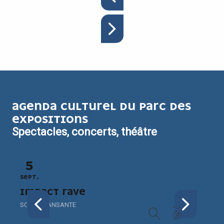
AGENDA CULTUREL DU PARC DES
EXPOSITIONS
Spectacles, concerts, théâtre
5
SEPT.
O
IMPACT RAVE
SOIRÉE DANSANTE
S