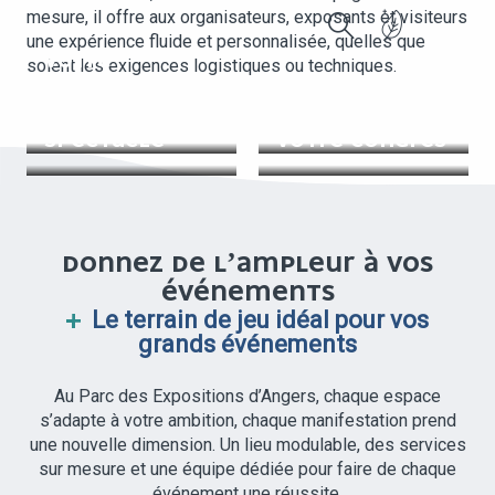
mesure, il offre aux organisateurs, exposants et visiteurs
une expérience fluide et personnalisée, quelles que
Recherche
VOTRE
soient les exigences logistiques ou techniques.
VOTRE
ÉVÉNEMENT
CONCERT,
D’ENTREPRISE
VOTRE SALON
SPECTACLE
VOTRE CONGRÈS
DONNEZ DE L’AMPLEUR À VOS
ÉVÉNEMENTS
Le terrain de jeu idéal pour vos
grands événements
Au Parc des Expositions d’Angers, chaque espace
s’adapte à votre ambition, chaque manifestation prend
une nouvelle dimension. Un lieu modulable, des services
sur mesure et une équipe dédiée pour faire de chaque
événement une réussite.