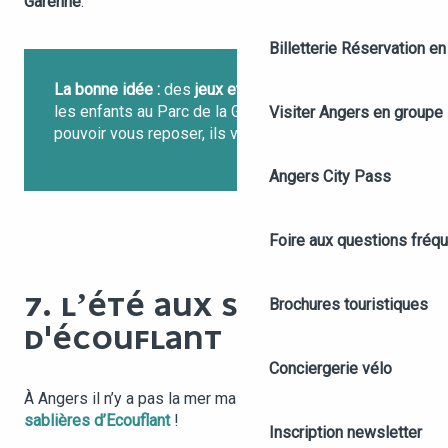
Garenne
.
Billetterie
Réservation en 
La bonne idée :
des
jeux et manèges
attendent
les enfants au Parc de la Garenne. Vous allez
Visiter Angers en groupe
pouvoir vous reposer, ils vont pouvoir s’amuser !
Angers City Pass
Foire aux questions fréq
7. L’ÉTÉ AUX SABLIÈRES
Brochures touristiques
D'ÉCOUFLANT
Conciergerie vélo
À Angers il n’y a pas la mer mais il y a mieux : les
sablières d’Ecouflant
!
Inscription newsletter