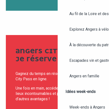
Au fil de la Loire et des
Explorez Angers à vélo
À la découverte du patr
ANGERS CITY PASS,
JE RÉSERVE !
Escapades vin et gast
Gagnez du temps en réservant votre Angers
Angers en famille
City Pass en ligne.
Une fois en main, accédez librement à 25
Idées week-ends
lieux incontournables et profitez de plein
d’autres avantages !
Week-ends à Angers