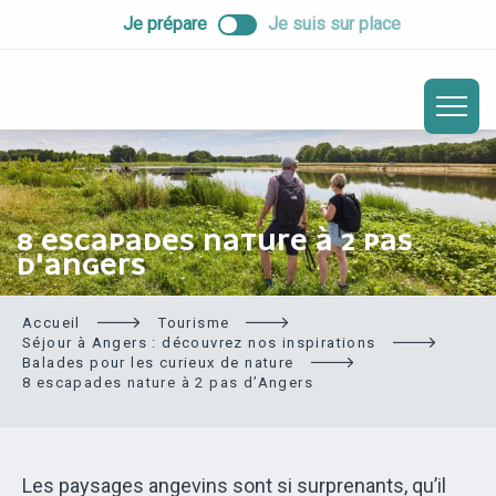
ALLER
Je prépare
Je suis sur place
AU
CONTENU
PRINCIPAL
8 ESCAPADES NATURE À 2 PAS
D'ANGERS
Accueil
Tourisme
Séjour à Angers : découvrez nos inspirations
Balades pour les curieux de nature
8 escapades nature à 2 pas d’Angers
Les paysages angevins sont si surprenants, qu’il