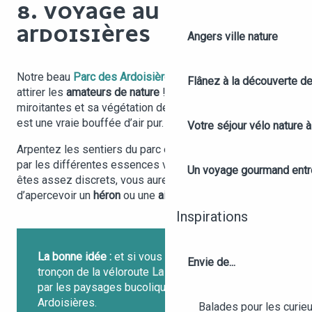
8. VOYAGE AU PARC DES
ARDOISIÈRES
Angers ville nature
Notre beau
Parc des Ardoisières
de Trélazé a de quoi
Flânez à la découverte d
attirer les
amateurs de nature
! Avec ses fonds aux eaux
miroitantes et sa végétation dense et luxuriante, le lieu
est une vraie bouffée d’air pur.
Votre séjour vélo nature 
Arpentez les sentiers du parc et laissez-vous imprégner
par les différentes essences végétales du lieu… Si vous
Un voyage gourmand entre 
êtes assez discrets, vous aurez peut-être la chance
d’apercevoir un
héron
ou une
aigrette
en train de pêcher !
Inspirations
La bonne idée :
et si vous veniez à vélo ? Un
Envie de...
tronçon de la véloroute
La Loire à vélo
passe
par les paysages bucoliques du Parc des
Ardoisières.
Balades pour les curieu