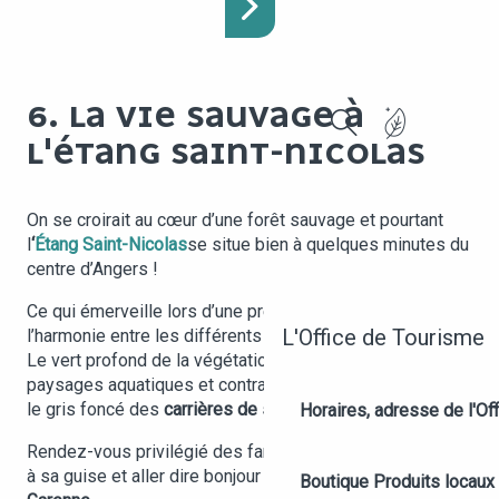
6. LA VIE SAUVAGE À
L'ÉTANG SAINT-NICOLAS
Recherche
On se croirait au cœur d’une forêt sauvage et pourtant
l
‘
Étang Saint-Nicolas
se situe bien à quelques minutes du
centre d’Angers !
Ce qui émerveille lors d’une première visite, c’est
L'Office de Tourisme
l’harmonie entre les différents
espaces naturels
du lieu.
Le vert profond de la végétation se mêle avec brio aux
paysages aquatiques et contraste avec la lande sèche et
le gris foncé des
carrières de schiste
.
Horaires, adresse de l'Off
Rendez-vous privilégié des familles, on peut aussi flâner
à sa guise et aller dire bonjour aux animaux du
Parc de la
Boutique
Produits locaux