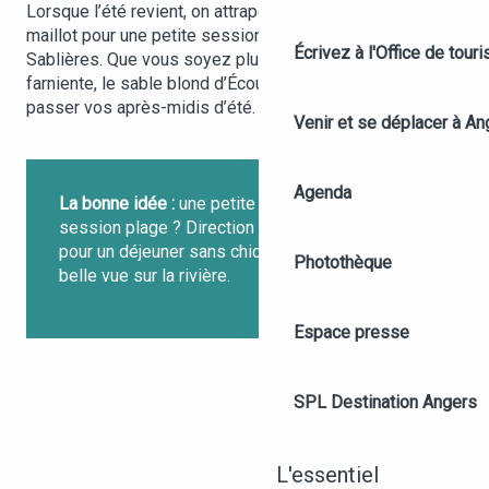
Lorsque l’été revient, on attrape sa serviette et son
maillot pour une petite session baignade, au Parc des
Écrivez à l'Office de tour
Sablières. Que vous soyez plutôt nage ou plutôt
farniente, le sable blond d’Écouflant vous attend pour
passer vos après-midis d’été.
Venir et se déplacer à An
Agenda
La bonne idée :
une petite faim après votre
session plage ? Direction la
Guinguette Mazette
pour un déjeuner sans chichi, mais avec une
Photothèque
belle vue sur la rivière.
Espace presse
SPL Destination Angers
L'essentiel