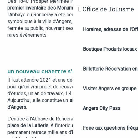
Dès 1840, Prosper Mérimée inscrit l’abbaye dans le
premier inventaire des Monuments historiques
. En 1998,
L'Office de Tourisme
l’Abbaye du Ronceray a été cédée pour un franc
symbolique à la ville d’Angers, mais elle reste largement
fermée au public, n’ouvrant ses portes qu’à l’occasion de
Horaires, adresse de l'Off
rares événements.
Boutique
Produits locaux
Billetterie
Réservation en 
UN NOUVEAU CHAPITRE S’ÉCRIT
Il faut attendre 2021 et une décision de la municipalité
pour qu’un vrai projet de réouverture soit lancé : trois ans
Visiter Angers en groupe
d’études, un an de travaux, 1,4 million d’euros investis.
Aujourd’hui, elle constitue un
site patrimonial majeur
d’Angers
.
Angers City Pass
L’entrée à l’Abbaye du Ronceray se fait désormais par la
place de la Laiterie
. À l’intérieur, un
parcours de visite
Foire aux questions fréq
permanent retrace mille ans d’histoire, de la fondation