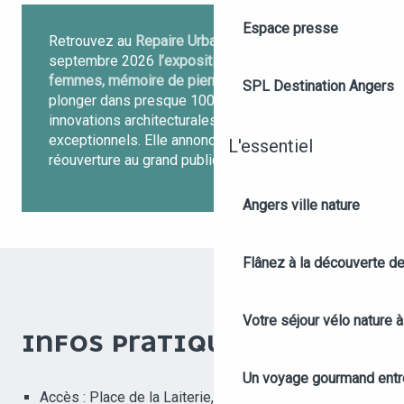
Espace presse
Retrouvez au
Repaire Urbain
jusqu’au 20
septembre 2026
l’exposition Mémoire de
femmes, mémoire de pierres
qui permet de se
SPL Destination Angers
plonger dans presque 1000 ans d’histoire, entre
innovations architecturales et décors
exceptionnels. Elle annonce également la
L'essentiel
réouverture au grand public de l’église abbatiale.
Angers ville nature
Flânez à la découverte d
Votre séjour vélo nature 
INFOS PRATIQUES
Un voyage gourmand entre 
Accès : Place de la Laiterie, à côté de l’église de la