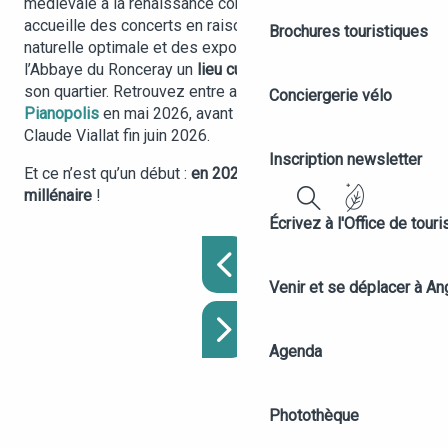
médiévale à la renaissance contemporaine. La nef
accueille des concerts en raison de son acoustique
Brochures touristiques
naturelle optimale et des expositions, ce qui fait de
l’Abbaye du Ronceray un
lieu culturel vivant
, ancré dans
son quartier. Retrouvez entre autres le
festival
Conciergerie vélo
Pianopolis
en mai 2026, avant une exposition du peintre
Claude Viallat fin juin 2026.
Inscription newsletter
Et ce n’est qu’un début :
en 2028, l’abbaye fêtera son
millénaire
!
Recherche
Écrivez à l'Office de tour
Venir et se déplacer à An
Agenda
Photothèque