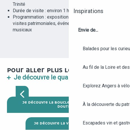
Trinité
Inspirations
Durée de visite : environ 1 heure
Programmation : expositions d’art contemporain,
visites patrimoniales, événements culturels et
musicaux
Envie de...
Balades pour les curieu
Au fil de la Loire et des
POUR ALLER PLUS LOIN
J
Je découvre le quartier de la Doutre
BOUCLE DE LA DOUTRE -
Explorez Angers à vélo
ANGERS
JE DÉCOUVRE LA BOUCLE DU QUARTIER DE LA
À la découverte du patr
DOUTRE
Escapades vin et gast
JE DÉCOUVRE LA VISITE GUIDÉE