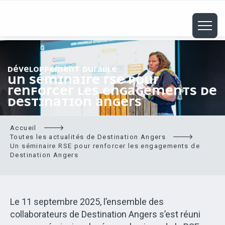
ALLER
AU
CONTENU
PRINCIPAL
DÉVELOPPEMENT DURABLE
UN SÉMINAIRE RSE POUR
RENFORCER LES ENGAGEMENTS DE
DESTINATION ANGERS
Accueil
Toutes les actualités de Destination Angers
Un séminaire RSE pour renforcer les engagements de
Destination Angers
Le 11 septembre 2025, l’ensemble des
collaborateurs de Destination Angers s’est réuni