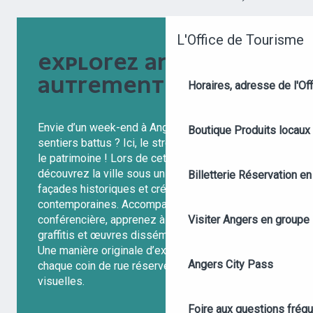
Recherche
L'Office de Tourisme
EXPLOREZ ANGERS
AUTREMENT
Horaires, adresse de l'Off
Envie d’un week-end à Angers qui sort des
Boutique
Produits locaux
sentiers battus ? Ici, le street-art dialogue avec
le patrimoine ! Lors de cette visite guidée,
découvrez la ville sous un angle inattendu, entre
Billetterie
Réservation en 
façades historiques et créations urbaines
contemporaines. Accompagné d’une guide
Visiter Angers en groupe
conférencière, apprenez à décrypter mosaïques,
graffitis et œuvres disséminées dans la ville.
Une manière originale d’explorer Angers, où
Angers City Pass
chaque coin de rue réserve son lot de surprises
visuelles.
Foire aux questions fréq