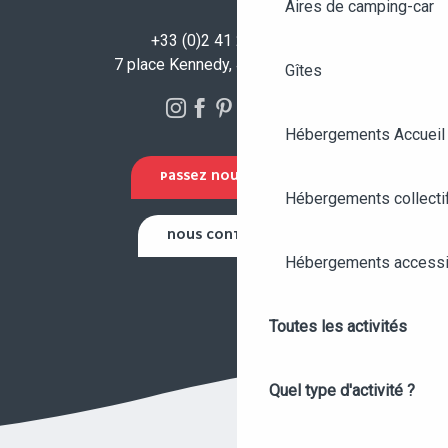
Aires de camping-car
+33 (0)2 41 23 50 00
7 place Kennedy, 49100 Angers
Gîtes
Hébergements Accueil
PASSEZ NOUS VOIR !
Hébergements collecti
NOUS CONTACTER
Hébergements accessi
Toutes les activités
Quel type d'activité ?