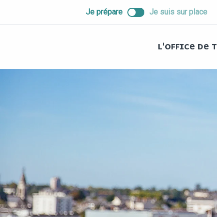
ALLER
Je prépare
Je suis sur place
AU
CONTENU
PRINCIPAL
L'OFFICE DE