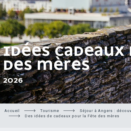
IDÉES CADEAUX 
DES MÈRES
2026
Accueil
Tourisme
Séjour à Angers : découv
Des idées de cadeaux pour la Fête des mères