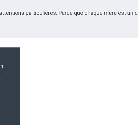
attentions particulières. Parce que chaque mère est uniq
à
31
!
s