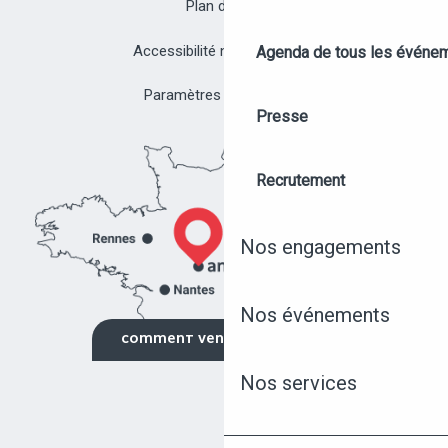
Plan du site
Accessibilité non conforme
Agenda de tous les événe
Paramètres des cookies
Presse
Recrutement
Nos engagements
Nos événements
NOS ÉVÉNEMENTS
COMMENT VENIR ?
Nos services
NOS ÉQUIPEMENTS
NOUS CONTACTER