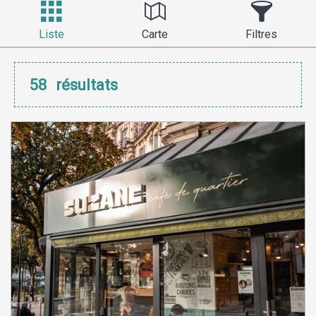
Liste
Carte
Filtres
58
résultats