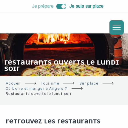
ALLER
Je prépare
Je suis sur place
AU
CONTENU
PRINCIPAL
RESTAURANTS OUVERTS LE LUNDI
SOIR
Accueil
Tourisme
Sur place
Où boire et manger à Angers ?
Restaurants ouverts le lundi soir
RETROUVEZ LES RESTAURANTS