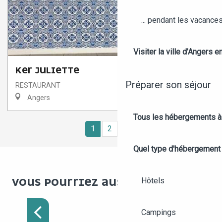
... pendant les vacance
Visiter la ville d’Angers e
KER JULIETTE
Préparer son séjour
RESTAURANT
Angers
Tous les hébergements à
1
2
3
4
5
❯
❯❯
Quel type d'hébergement
Hôtels
VOUS POURRIEZ AUSSI AIMER :
RESTAURANTS OUVERTS
LE DIMANCHE SOIR
Campings