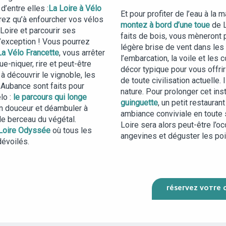
d’entre elles :
La Loire à Vélo
Et pour profiter de l’eau à la 
urez qu’à enfourcher vos vélos
montez à bord d’une toue
de L
 Loire et parcourir ses
faits de bois, vous mèneront p
d’exception ! Vous pourrez
légère brise de vent dans les 
La Vélo Francette
, vous arrêter
l’embarcation, la voile et le
e-niquer, rire et peut-être
décor typique pour vous offri
 découvrir le vignoble, les
de toute civilisation actuelle. 
 Aubance sont faits pour
nature. Pour prolonger cet ins
lo :
le parcours qui longe
guinguette
, un petit restauran
en douceur et déambuler à
ambiance conviviale en toute 
 le berceau du végétal.
Loire sera alors peut-être l’o
Loire Odyssée
où tous les
angevines et déguster les poi
dévoilés.
RÉSERVEZ VOTRE C