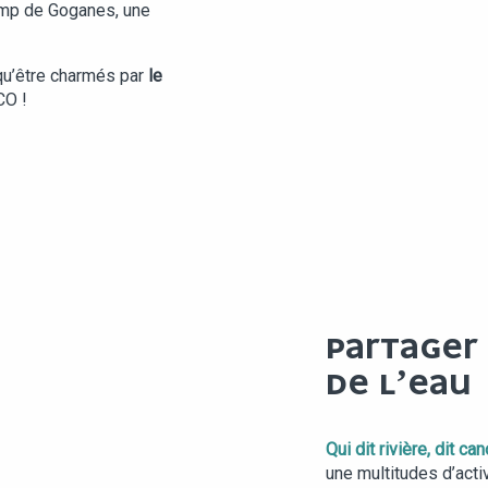
amp de Goganes, une
 qu’être charmés par
le
CO !
PARTAGER
DE L’EAU
Qui dit rivière, dit 
une multitudes d’act