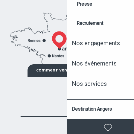
Presse
Recrutement
Nos engagements
Nos événements
NOS ÉVÉNEMENTS
COMMENT VENIR ?
Nos services
NOS ÉQUIPEMENTS
NOUS CONTACTER
Angers
Destination Angers