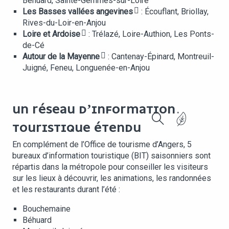
Béhuard, Sainte-Gemmes-sur-Loire
Les Basses vallées angevines
: Écouflant, Briollay,
Rives-du-Loir-en-Anjou
Loire et Ardoise
: Trélazé, Loire-Authion, Les Ponts-
de-Cé
Autour de la Mayenne
: Cantenay-Épinard, Montreuil-
Juigné, Feneu, Longuenée-en-Anjou
UN RÉSEAU D’INFORMATION
TOURISTIQUE ÉTENDU
Recherche
En complément de l’Office de tourisme d’Angers, 5
bureaux d’information touristique (BIT) saisonniers sont
répartis dans la métropole pour conseiller les visiteurs
sur les lieux à découvrir, les animations, les randonnées
et les restaurants durant l’été :
Bouchemaine
Béhuard