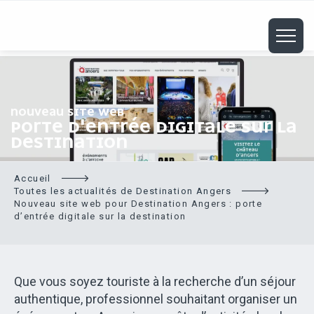
ALLER
AU
CONTENU
PRINCIPAL
NOUVEAU SITE WEB
PORTE D'ENTRÉE DIGITALE SUR LA
DESTINATION
Accueil
Toutes les actualités de Destination Angers
Nouveau site web pour Destination Angers : porte
d’entrée digitale sur la destination
Que vous soyez touriste à la recherche d’un séjour
authentique, professionnel souhaitant organiser un