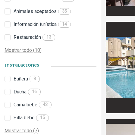
Animales aceptados
35
Información turística
14
Restauración
13
Mostrar todo (10)
INSTALACIONES
Bañera
8
Ducha
16
Cama bebé
43
Silla bebé
15
Mostrar todo (7)