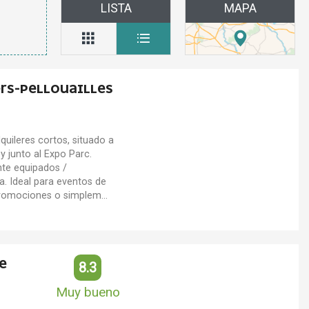
LISTA
MAPA
RS-PELLOUAILLES
quileres cortos, situado a
y junto al Expo Parc.
te equipados /
a. Ideal para eventos de
romociones o simplem...
E
8.3
Muy bueno