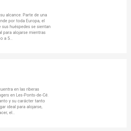
 su alcance. Parte de una
de por toda Europa, el
 sus huéspedes se sientan
al para alojarse mientras
o a 5...
uentra en las riberas
ngers en Les-Ponts-de-Cé.
nto y su carácter tanto
gar ideal para alojarse,
er, el...