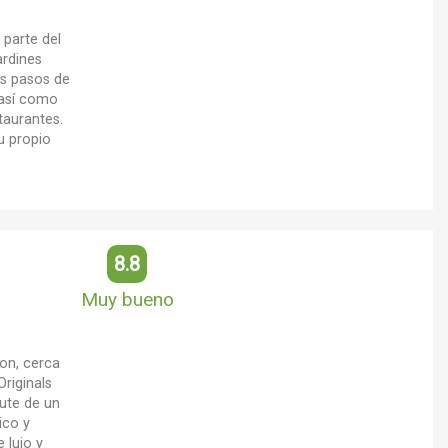
 parte del
ardines
os pasos de
 así como
taurantes.
u propio
8.8
Muy bueno
on, cerca
riginals
rute de un
ico y
 lujo y