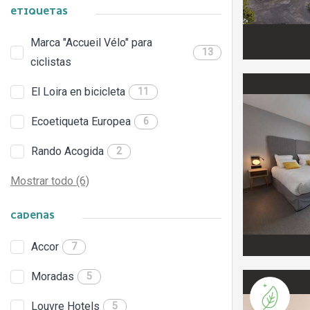
ETIQUETAS
Marca "Accueil Vélo" para
13
ciclistas
El Loira en bicicleta
11
Ecoetiqueta Europea
6
Rando Acogida
2
Mostrar todo (6)
CADENAS
Accor
7
Moradas
5
Louvre Hotels
5