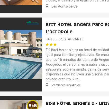
ciudad, el castillo y la estación de tren d
Les Ponts-de-Cé
BRIT HOTEL ANGERS PARC E
L'ACROPOLE
HOTEL - RESTAURANTE
El Hôtel Acropole es un hotel de calidad
igual para familias y ejecutivos. Se enc
apenas 15 minutos del centro de Anger
Acogedor, el personal es amable y dispu
asesorará sobre la amplia gama de serv
disponibles que incluyen una piscina, pa
privado gratuito, 2 re...
Verrières-en-Anjou
B&B HÔTEL ANGERS 2 - UNI