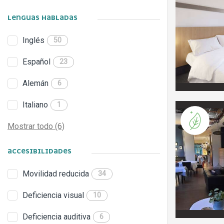
LENGUAS HABLADAS
Inglés
50
Español
23
Alemán
6
Italiano
1
Mostrar todo (6)
ACCESIBILIDADES
Movilidad reducida
34
Deficiencia visual
10
Deficiencia auditiva
6