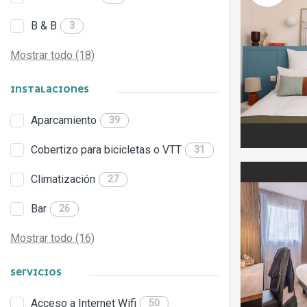
B & B
3
Mostrar todo (18)
INSTALACIONES
Aparcamiento
39
Cobertizo para bicicletas o VTT
31
Climatización
27
Bar
26
Mostrar todo (16)
SERVICIOS
Acceso a Internet Wifi
50