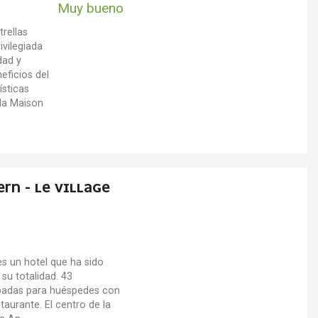
Muy bueno
rellas
vilegiada
dad y
eficios del
ísticas
 la Maison
RN - LE VILLAGE
es un hotel que ha sido
u totalidad. 43
ipadas para huéspedes con
taurante. El centro de la