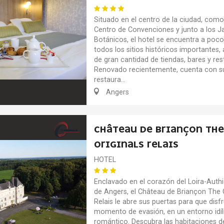
Situado en el centro de la ciudad, como
Centro de Convenciones y junto a los J
Botánicos, el hotel se encuentra a poc
todos los sitios históricos importantes,
de gran cantidad de tiendas, bares y res
Renovado recientemente, cuenta con s
restaura...
Angers
CHÂTEAU DE BRIANÇON THE
ORIGINALS RELAIS
HOTEL
Enclavado en el corazón del Loira-Authi
de Angers, el Château de Briançon The O
Relais le abre sus puertas para que disf
momento de evasión, en un entorno idíl
romántico. Descubra las habitaciones de