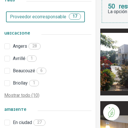
TAGS
50
res
La opción
Proveedor ecorresponsable
17
UBICACIONE
Angers
28
Avrillé
1
Beaucouzé
6
Briollay
1
Mostrar todo (10)
AMBIENTE
En ciudad
27