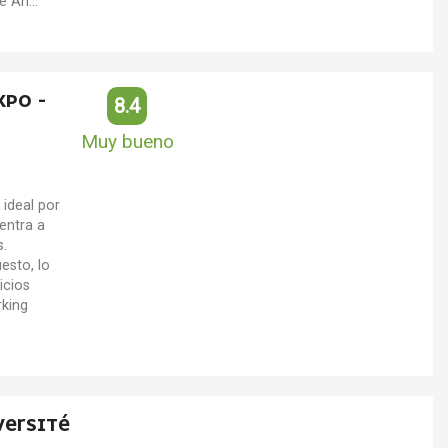
e An...
XPO -
8.4
Muy bueno
 ideal por
uentra a
s.
esto, lo
icios
rking
VERSITÉ