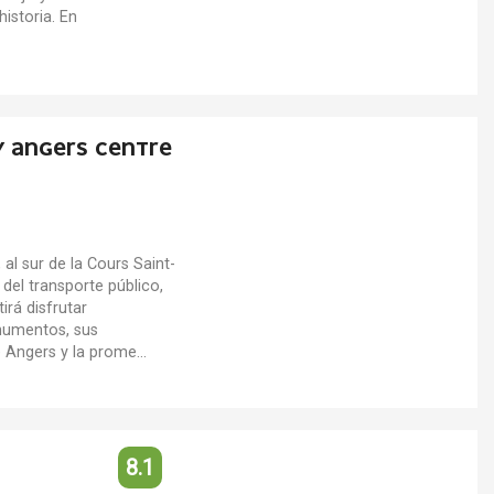
istoria. En
Y ANGERS CENTRE
 al sur de la Cours Saint-
del transporte público,
irá disfrutar
numentos, sus
e Angers y la prome...
8.1