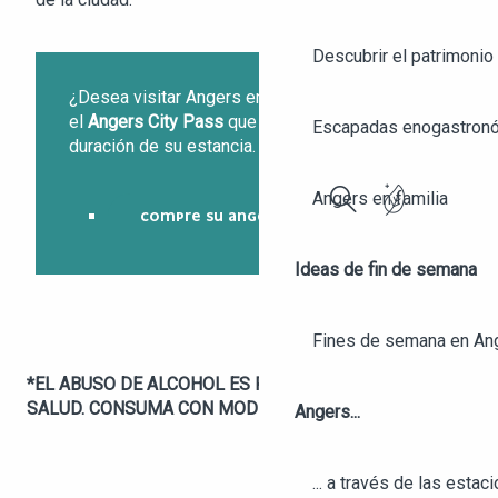
Descubrir el patrimonio 
¿Desea visitar Angers en 24 o 48 horas? Elija
el
Angers City Pass
que se adapte a la
Escapadas enogastronó
duración de su estancia.
Angers en familia
COMPRE SU ANGERS CITY PASS
Buscar
Ideas de fin de semana
Fines de semana en An
*EL ABUSO DE ALCOHOL ES PELIGROSO PARA LA
SALUD. CONSUMA CON MODERACIÓN.
Angers...
... a través de las estac