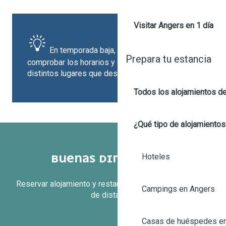
Visitar Angers en 1 día
En temporada baja, asegúrese de
Prepara tu estancia
comprobar los horarios y días de apertura de los
distintos lugares que desee visitar.
Todos los alojamientos d
¿Qué tipo de alojamientos
Hoteles
BUENAS DIRECCIONES
Reservar alojamiento y restaurantes está a una llamada
Campings en Angers
de distancia.
Casas de huéspedes e