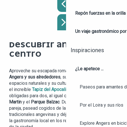
Repón fuerzas en la orilla 
Un viaje gastronómico por 
DESCUBRIR ANGERS Y SU
Inspiraciones
CENTRO
¿Le apetece ...
Aproveche su escapada romántica para descubrir
Angers y sus alrededores
, su patrimonio, sus
espacios naturales y su cultura. El
Castillo de Angers
y
Paseos para amantes de
el increíble
Tapiz del Apocalipsis
son
visitas
obligadas para dos, al igual que
la Collégiale Saint-
Martin
y el
Parque Balzac
. Durante tu fin de semana en
Por el Loira y sus ríos
pareja, pasead cogidos de la mano por las calles
tradicionales angevinas y déjate tentar por
la gastronomía local en los restaurantes de renombre
Explore Angers en bicic
de la ciudad.