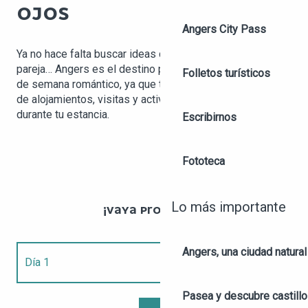
OJOS
Angers City Pass
Ya no hace falta buscar ideas de fin de semana en
pareja… Angers es el destino perfecto para pasar un fin
Folletos turísticos
de semana romántico, ya que te ofrece un gran abanico
de alojamientos, visitas y actividades para que disfrutes
durante tu estancia.
Escribirnos
Fototeca
Lo más importante
¡VAYA PROGRAMA!
Angers, una ciudad natural
Día 1
Pasea y descubre castill
Día 2