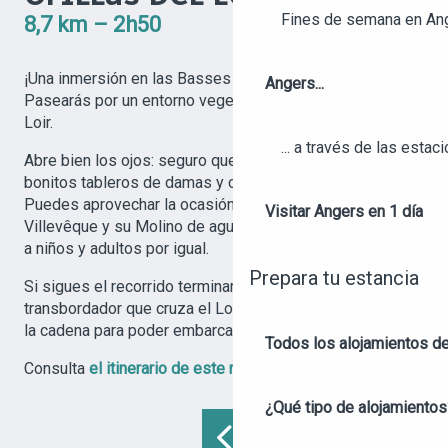
Fines de semana en An
8,7 km – 2h50
¡Una inmersión en las Basses Vallées Angevines!
Angers...
Pasearás por un entorno vegetal recorriendo la orilla del
Loir.
... a través de las estac
Abre bien los ojos: seguro que ves algunas garzas, unos
bonitos tableros de damas y campos de margaritas.
Puedes aprovechar la ocasión para visitar el Château de
Visitar Angers en 1 día
Villevêque y su Molino de agua, cuya exposición cautiva
a niños y adultos por igual.
Prepara tu estancia
Si sigues el recorrido terminarás llegando al
transbordador que cruza el Loir. ¡Solo tienes que tirar de
la cadena para poder embarcar!
Todos los alojamientos d
Consulta
el itinerario de este recorrido
.
¿Qué tipo de alojamientos