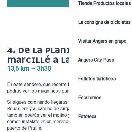
Tienda
Productos locales 
La consigna de bicicletas
Visitar Angers en grupo
4. DE LA PLANICIE DE
MARCILLÉ A LA SIRGA
Angers City Pass
13,6 km – 3h30
Folletos turísticos
En este sendero, que recorre las orillas del Mayenne,
podrás ver los magníficos paisajes del bocage angevino.
Escribirnos
Si sigues caminando llegarás hasta la exclusa de la
Roussière y al camino de sirga. Durante el recorrido
también podrás ver el molino y el castillo de Sautré. Para
Fototeca
comer, instálate en un merendero o haz un pícnic en el
puerto de Pruillé.