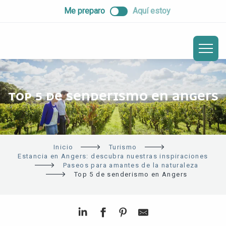
ALLER
Me preparo
Aquí estoy
AU
CONTENU
PRINCIPAL
TOP 5 DE SENDERISMO EN ANGERS
Inicio
Turismo
Estancia en Angers: descubra nuestras inspiraciones
Paseos para amantes de la naturaleza
Top 5 de senderismo en Angers