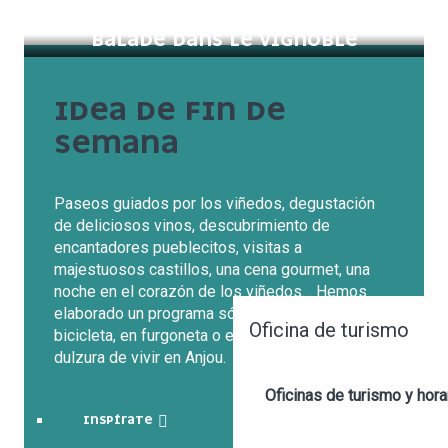
BALADE DANS LE VIGNOBLE
IDEA DE FIN DE
SEMANA
Paseos guiados por los viñedos, degustación
de deliciosos vinos, descubrimiento de
encantadores pueblecitos, visitas a
majestuosos castillos, una cena gourmet, una
noche en el corazón de los viñedos… Hemos
elaborado un programa sólo para usted. A pie, en
Oficina de turismo
bicicleta, en furgoneta o en barco, disfrute de la
dulzura de vivir en Anjou.
Oficinas de turismo y hora
INSPÍRATE