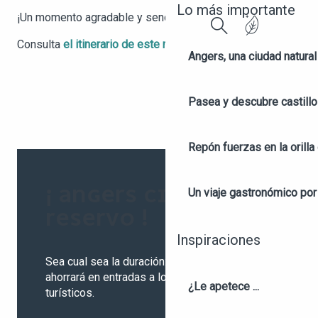
Lo más importante
¡Un momento agradable y sencillo!
Buscar
Consulta
el itinerario de este recorrido
.
Angers, una ciudad natural
Pasea y descubre castill
Repón fuerzas en la orilla 
¡ ANGERS CITY PASS,
Un viaje gastronómico por 
RESERVO !
Inspiraciones
Sea cual sea la duración: 24, 48 o 72 horas,
ahorrará en entradas a los principales lugares
¿Le apetece ...
turísticos.