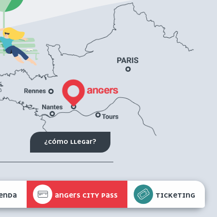
¿CÓMO LLEGAR?
ENDA
ANGERS CITY PASS
TICKETING