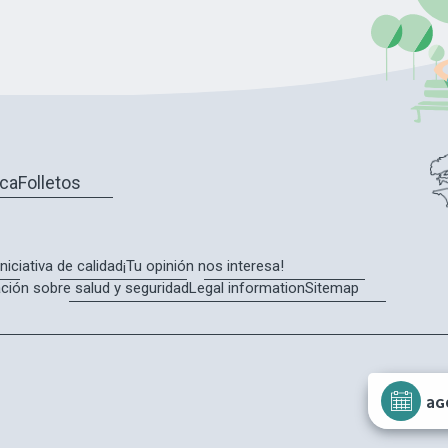
eca
Folletos
Iniciativa de calidad
¡Tu opinión nos interesa!
ción sobre salud y seguridad
Legal information
Sitemap
AG