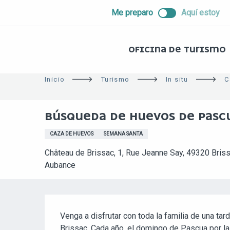
ALLER
Me preparo
Aquí estoy
AU
CONTENU
PRINCIPAL
OFICINA DE TURISMO
Inicio
Turismo
In situ
C
BÚSQUEDA DE HUEVOS DE PASCU
CAZA DE HUEVOS
SEMANA SANTA
Château de Brissac, 1, Rue Jeanne Say, 49320 Bris
Aubance
DESCRIPCIÓN
Venga a disfrutar con toda la familia de una tarde
Brissac. Cada año, el domingo de Pascua por la