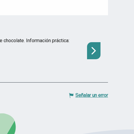
JEU DE PIST
 chocolate. Información práctica:
Se invita a famili
escondidas llenas 
Trélazé
Señalar un error