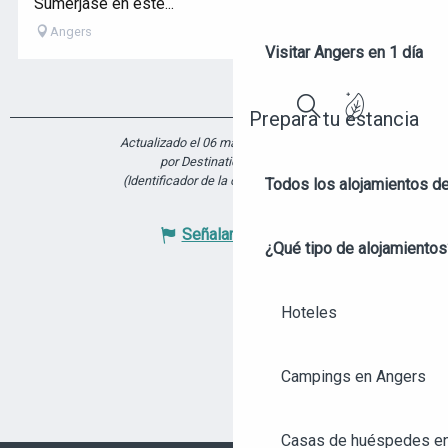
Sumérjase en este...
Angers
Visitar Angers en 1 día
Prepara tu estancia
Buscar
Actualizado el 06 marzo 2025 a 08:37
por Destination Angers
(Identificador de la oferta :
7225851
)
Todos los alojamientos d
Señalar un error
¿Qué tipo de alojamientos
Hoteles
Campings en Angers
Casas de huéspedes e