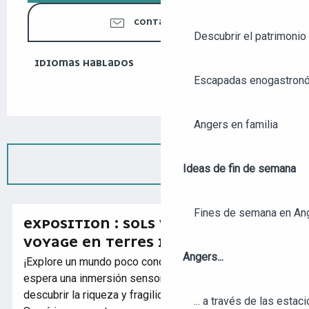
CONTÁCTENOS
Descubrir el patrimonio 
IDIOMAS HABLADOS
IDIOMAS HABLADOS
Escapadas enogastronó
Angers en familia
Ideas de fin de semana
Fines de semana en An
EXPOSITION : SOLS VIVANTS :
VOYAGE EN TERRES INCONNUES
Angers...
¡Explore un mundo poco conocido bajo sus pies! Le
espera una inmersión sensorial e interactiva para
descubrir la riqueza y fragilidad de un universo vital.
... a través de las estac