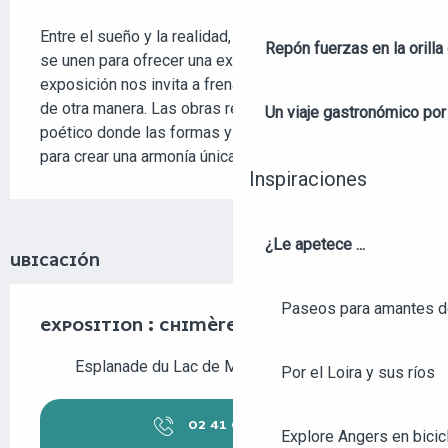
DESCRIPCIÓN
Entre el sueño y la realidad, dos visiones artísticas 
Repón fuerzas en la orilla 
se unen para ofrecer una experiencia singular. Esta 
exposición nos invita a frenar, contemplar y percibir 
de otra manera. Las obras revelan un universo 
Un viaje gastronómico por 
poético donde las formas y los seres se entrelazan 
para crear una armonía única.
Inspiraciones
¿Le apetece ...
UBICACIÓN
Paseos para amantes de
EXPOSITION : CHIMÈRES VÉGÉTALES
Esplanade du Lac de Maine, 49000 Angers
Por el Loira y sus ríos
02 41 05 33
▒▒
Explore Angers en bicic