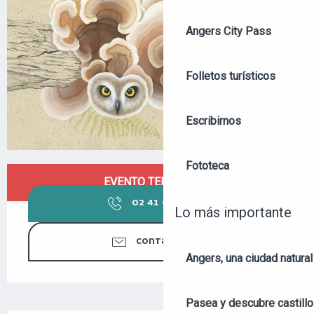
Angers City Pass
Folletos turísticos
Escribirnos
Fototeca
HORARIOS Y DATOS DE CONTACTO
EVENTO TERMINADO
02 41 05 33
▒▒
Lo más importante
CONTÁCTENOS
Angers, una ciudad natural
Pasea y descubre castill