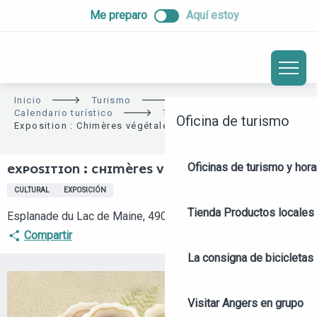
ALLER
Me preparo
Aquí estoy
AU
CONTENU
PRINCIPAL
Inicio
Turismo
In situ
Calendario turístico
Toda la agenda
Oficina de turismo
Exposition : Chimères végétales
Oficinas de turismo y hora
EXPOSITION : CHIMÈRES VÉGÉTALES
CULTURAL
EXPOSICIÓN
Tienda
Productos locales 
Esplanade du Lac de Maine, 49000 Angers
Compartir
La consigna de bicicletas
Visitar Angers en grupo