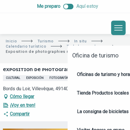
ALLER
Me preparo
Aquí estoy
AU
CONTENU
PRINCIPAL
Inicio
Turismo
In situ
Calendario turístico
Toda la agenda
Exposition de photographies nature
Oficina de turismo
EXPOSITION DE PHOTOGRAPHIES NATURE
Oficinas de turismo y hora
CULTURAL
EXPOSICIÓN
FOTOGRAFÍA
Bords du Loir, Villevêque, 49140 Rives-du-Loir-en-Anjou
Tienda
Productos locales 
Cómo llegar
¡Voy en tren!
La consigna de bicicletas
Compartir