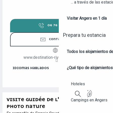
... a través de las estac
Visitar Angers en 1 día
06 76 29 73
▒▒
Prepara tu estancia
CONTÁCTENOS
Todos los alojamientos d
www.destination-rivesduloirenanjou.fr
¿Qué tipo de alojamientos
IDIOMAS HABLADOS
IDIOMAS HABLADOS
Hoteles
VISITE GUIDÉE DE L'EXPOSITION
Campings en Angers
Buscar
PHOTO NATURE