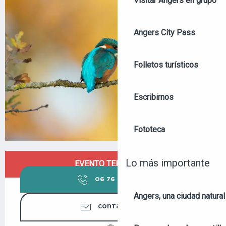
Visitar Angers en grupo
Angers City Pass
Folletos turísticos
Escribirnos
Fototeca
HORARIOS Y DATOS DE CONTACTO
Lo más importante
EVENTO TERMINADO
06 76 29 73
▒▒
Angers, una ciudad natural
CONTÁCTENOS