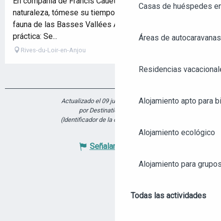
En compañía de Francis Cauet, fotógrafo de fauna y
Casas de huéspedes e
naturaleza, tómese su tiempo para descubrir la flora y la
fauna de las Basses Vallées Angevines. Información
práctica: Se...
Áreas de autocaravanas
Rives-du-Loir-en-Anjou
Residencias vacacional
Alojamiento apto para bi
Actualizado el 09 junio 2025 a 14:30
por Destination Angers
(Identificador de la oferta :
7334174
)
Alojamiento ecológico
Señalar un error
Alojamiento para grupo
Todas las actividades