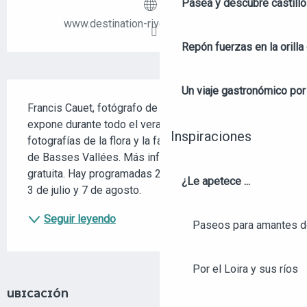
Pasea y descubre castill
www.destination-rivesduloirenanjou.fr
Repón fuerzas en la orilla 
DESCRIPCIÓN
Un viaje gastronómico por 
Francis Cauet, fotógrafo de fauna y naturaleza, 
expone durante todo el verano, a orillas del Loir, sus 
Inspiraciones
fotografías de la flora y la fauna de los Angevines 
de Basses Vallées. Más información: Entrada 
gratuita. Hay programadas 2 visitas guiadas los días 
¿Le apetece ...
3 de julio y 7 de agosto.
Seguir leyendo
Paseos para amantes de
Por el Loira y sus ríos
UBICACIÓN