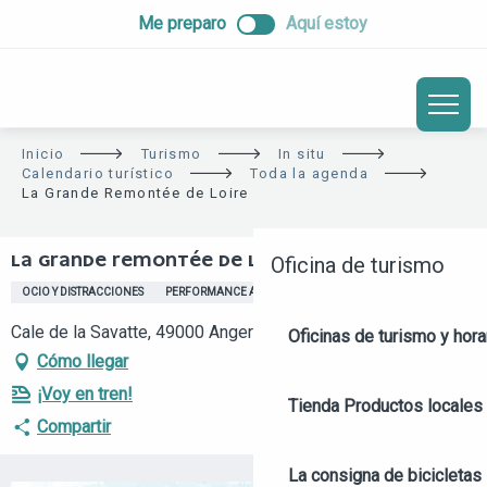
ALLER
Me preparo
Aquí estoy
AU
CONTENU
PRINCIPAL
Inicio
Turismo
In situ
Calendario turístico
Toda la agenda
La Grande Remontée de Loire
LA GRANDE REMONTÉE DE LOIRE
Oficina de turismo
OCIO Y DISTRACCIONES
PERFORMANCE ARTISTICA
TRADICIONES
AGUA
Cale de la Savatte, 49000 Angers
Oficinas de turismo y hora
Cómo llegar
¡Voy en tren!
Tienda
Productos locales 
Compartir
La consigna de bicicletas