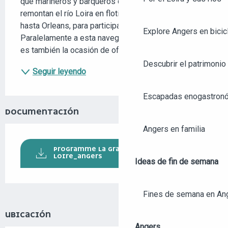
que marineros y barqueros de la región del Loira 
remontan el río Loira en flotilla, desde St Nazaire 
hasta Orleans, para participar en el Festival de Loira. 
Explore Angers en bicic
Paralelamente a esta navegación, el acontecimiento 
es también la ocasión de ofrecer 20...
Descubrir el patrimonio 
Seguir leyendo
Escapadas enogastronó
DOCUMENTACIÓN
Angers en familia
PROGRAMME LA GRANDE REMONTÉE DE
LOIRE_ANGERS
Ideas de fin de semana
Fines de semana en An
UBICACIÓN
Angers...