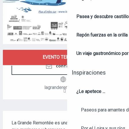
Pasea y descubre castill
Repón fuerzas en la orilla 
Un viaje gastronómico por 
HORARIOS Y DATOS DE CONTACTO
EVENTO TERMINADO
CONTÁCTENOS
Inspiraciones
lagranderemontee.fr
¿Le apetece ...
Paseos para amantes de
DESCRIPCIÓN
La Grande Remontée es una aventura fluvial en la 
Por el Loira y sus ríos