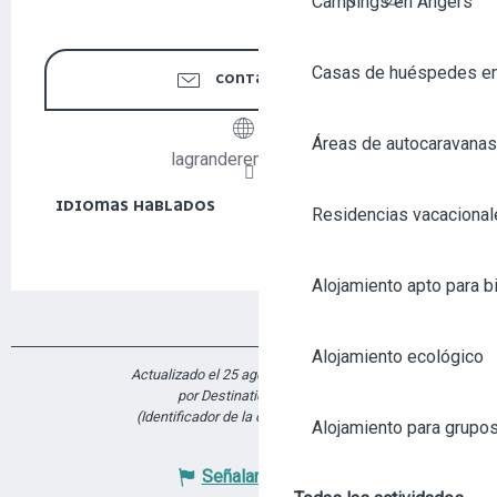
Campings en Angers
Buscar
Casas de huéspedes e
CONTÁCTENOS
Áreas de autocaravanas
lagranderemontee.fr
IDIOMAS HABLADOS
IDIOMAS HABLADOS
Residencias vacacional
Alojamiento apto para bi
Alojamiento ecológico
Actualizado el 25 agosto 2025 a 10:13
por Destination Angers
(Identificador de la oferta :
7432673
)
Alojamiento para grupo
Señalar un error