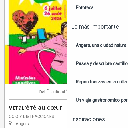
Fototeca
Lo más importante
Angers, una ciudad natural
Pasea y descubre castill
Repón fuerzas en la orilla 
6
26
Julio
Agosto
Del
al
Un viaje gastronómico por 
VITAL'ÉTÉ AU CŒUR
OCIO Y DISTRACCIONES
Inspiraciones
Angers