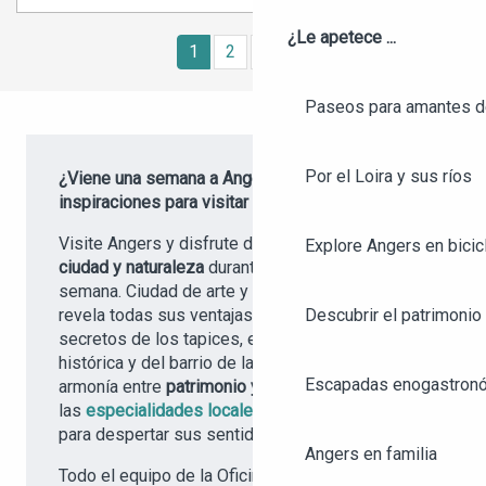
¿Le apetece ...
1
2
3
5+
7
❯
❯❯
Paseos para amantes de
Por el Loira y sus ríos
¿Viene una semana a Angers? Encuentre
inspiraciones para visitar Angers.
Visite Angers y disfrute del
equilibrio ideal entre
Explore Angers en bicic
ciudad y naturaleza
durante una estancia de una
semana. Ciudad de arte y de historia, Angers le
revela todas sus ventajas y su autenticidad: los
Descubrir el patrimonio 
secretos de los tapices, el encanto de la ciudad
histórica y del barrio de la Doutre, la sutil
Escapadas enogastronó
armonía entre
patrimonio y naturaleza
, sin olvidar
las
especialidades locales
que podrá degustar
para despertar sus sentidos.
Angers en familia
Todo el equipo de la Oficina de Turismo estará