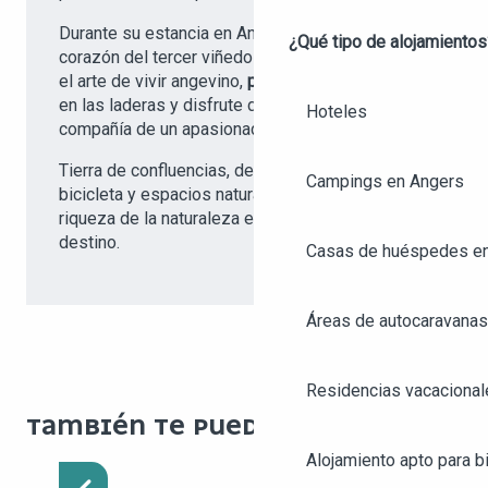
Durante su estancia en Angers, situada en el
¿Qué tipo de alojamientos
corazón del tercer viñedo de Francia, descubra
el arte de vivir angevino,
participe en la vendimia
en las laderas y disfrute de una cata de vinos en
Hoteles
compañía de un apasionado viticultor.
Tierra de confluencias, de grandes recorridos en
Campings en Angers
bicicleta y espacios naturales, le sorprenderá la
riqueza de la naturaleza en el corazón del
destino.
Casas de huéspedes e
Áreas de autocaravanas
Residencias vacacional
TAMBIÉN TE PUEDE GUSTAR :
RESTAURANTES DEL
Alojamiento apto para bi
CENTRO DE LA CIUDAD