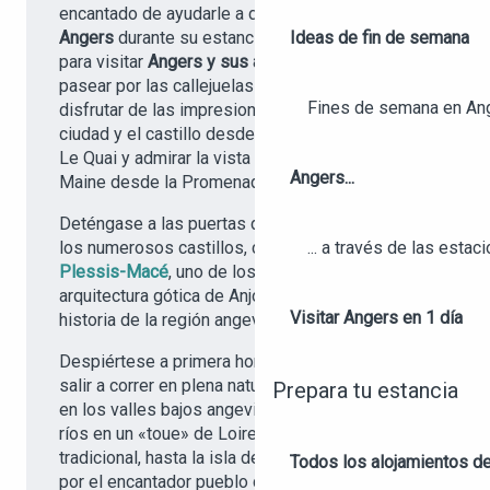
encantado de ayudarle a descubrir
qué hacer en
Angers
durante su estancia. No le faltarán ideas
Ideas de fin de semana
para visitar
Angers y sus alrededores
. Podrá
pasear por las callejuelas de la ciudad histórica,
Fines de semana en An
disfrutar de las impresionantes vistas de la
ciudad y el castillo desde la terraza del teatro
Le Quai y admirar la vista de la otra orilla del
Angers...
Maine desde la Promenade du bout du monde.
Deténgase a las puertas de Angers y descubra
los numerosos castillos, como el
Castillo del
... a través de las estac
Plessis-Macé
, uno de los mejores ejemplos de
arquitectura gótica de Anjou, y explore la rica
Visitar Angers en 1 día
historia de la región angevina.
Despiértese a primera hora de la mañana para
salir a correr en plena naturaleza, junto al agua,
Prepara tu estancia
en los valles bajos angevinos. Navegue por los
ríos en un «toue» de Loire, una embarcación
tradicional, hasta la isla de Saint-Aubin, y pasee
Todos los alojamientos d
por el encantador pueblo de
Béhuard
.