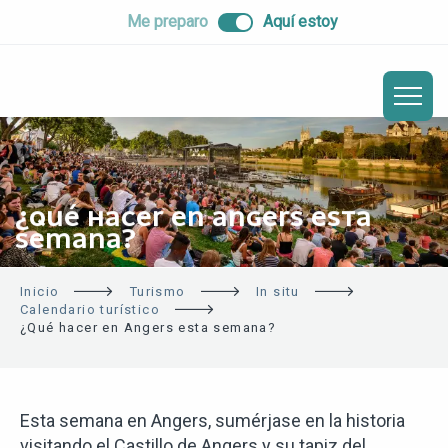
ALLER
Me preparo
Aquí estoy
AU
CONTENU
PRINCIPAL
¿QUÉ HACER EN ANGERS ESTA
SEMANA?
Inicio
Turismo
In situ
Calendario turístico
¿Qué hacer en Angers esta semana?
Esta semana en Angers, sumérjase en la historia
visitando el Castillo de Angers y su tapiz del