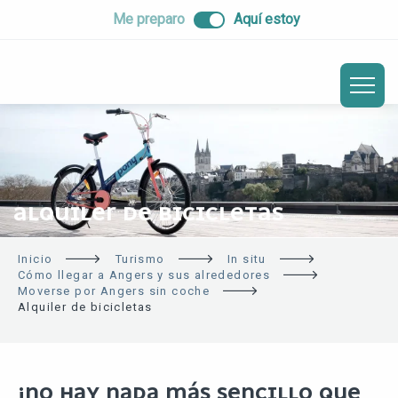
ALLER
Me preparo
Aquí estoy
AU
CONTENU
PRINCIPAL
ALQUILER DE BICICLETAS
Inicio
Turismo
In situ
Cómo llegar a Angers y sus alrededores
Moverse por Angers sin coche
Alquiler de bicicletas
¡NO HAY NADA MÁS SENCILLO QUE