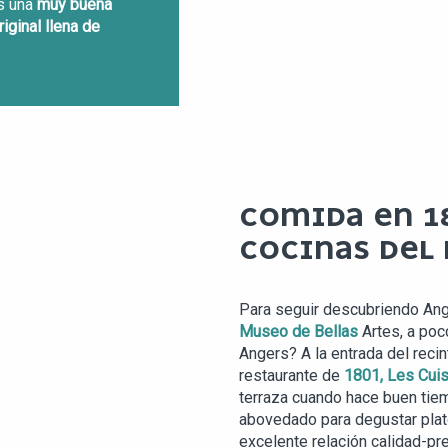
es una
muy buena
iginal llena de
COMIDA EN 18
COCINAS DEL
Para seguir descubriendo Ange
Museo de Bellas
Artes, a poc
Angers? A la entrada del recint
restaurante de
1801, Les Cui
terraza cuando hace buen tie
abovedado para degustar pla
excelente relación calidad-pre