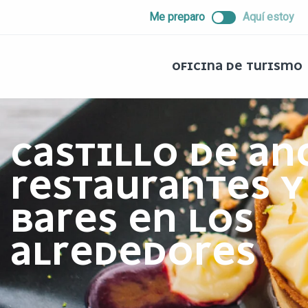
ALLER
Me preparo
Aquí estoy
AU
CONTENU
PRINCIPAL
OFICINA DE TURISMO
CASTILLO DE AN
RESTAURANTES Y
BARES EN LOS
ALREDEDORES