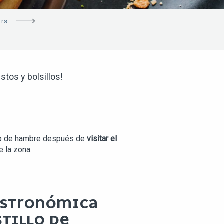
ers
stos y bolsillos!
oco de hambre después de
visitar el
 la zona.
ASTRONÓMICA
STILLO DE