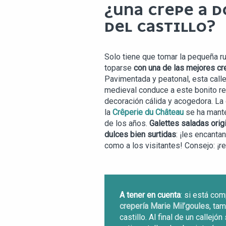
¿UNA CREPE A D
DEL CASTILLO?
Solo tiene que tomar la pequeña r
toparse
con una de las mejores cr
Pavimentada y peatonal, esta calle
medieval conduce a este bonito re
decoración cálida y acogedora. La
la
Crêperie du Château
se ha mante
de los años.
Galettes saladas orig
dulces bien surtidas
: ¡les encanta
como a los visitantes! Consejo: ¡r
A tener en cuenta
: si está com
crepería Marie Mil’goules
, ta
castillo. Al final de un callejón