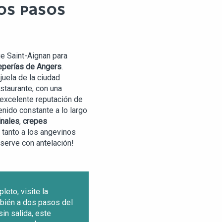
OS PASOS
ue Saint-Aignan para
eperías de Angers
.
juela de la ciudad
staurante, con una
 excelente reputación de
nido constante a lo largo
inales
,
crepes
n tanto a los angevinos
eserve con antelación!
pleto, visite la
mbién a dos pasos del
 sin salida, este