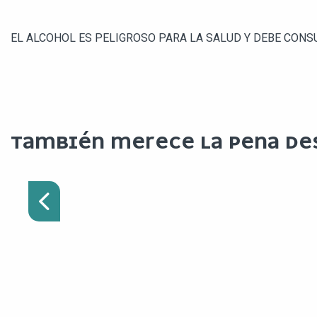
EL ALCOHOL ES PELIGROSO PARA LA SALUD Y DEBE CON
¿LE APETECE UN
TAMBIÉN MERECE LA PENA DE
ALMUERZO
RESPONSABLE? SIGA A LA
GUÍA