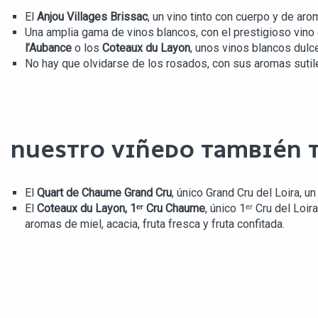
El
Anjou Villages Brissac
, un vino tinto con cuerpo y de aro
Una amplia gama de vinos blancos, con el prestigioso vino
l’Aubance
o los
Coteaux du Layon
, unos vinos blancos dulc
No hay que olvidarse de los rosados, con sus aromas sutile
NUESTRO VIÑEDO TAMBIÉN T
El
Quart de Chaume Grand Cru
, único Grand Cru del Loira, u
El
Coteaux du Layon, 1ᵉʳ Cru Chaume
, único 1ᵉʳ Cru del Lo
aromas de miel, acacia, fruta fresca y fruta confitada.