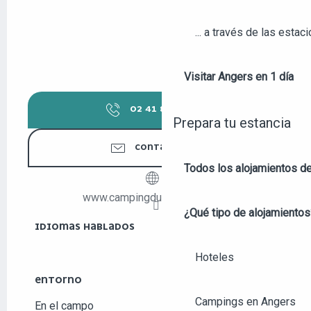
... a través de las estac
Visitar Angers en 1 día
02 41 80 42
▒▒
Prepara tu estancia
CONTÁCTENOS
Todos los alojamientos d
www.campingduportcaroline.fr
¿Qué tipo de alojamientos
IDIOMAS HABLADOS
IDIOMAS HABLADOS
Hoteles
ENTORNO
ENTORNO
Campings en Angers
En el campo