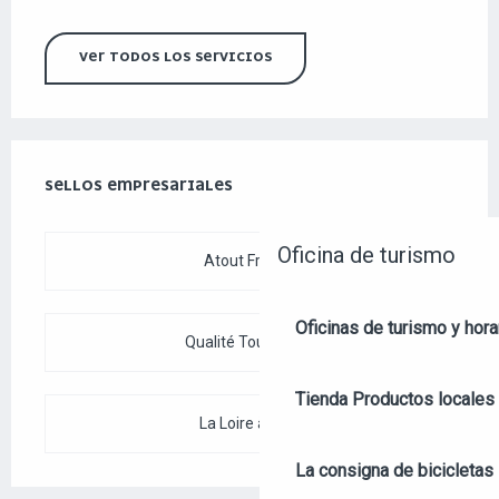
VER TODOS LOS SERVICIOS
OFERTA DE PRESTACIONES
SELLOS EMPRESARIALES
SELLOS EMPRESARIALES
Oficina de turismo
Atout France
Oficinas de turismo y hora
Qualité Tourisme™
Tienda
Productos locales 
La Loire à Vélo
La consigna de bicicletas