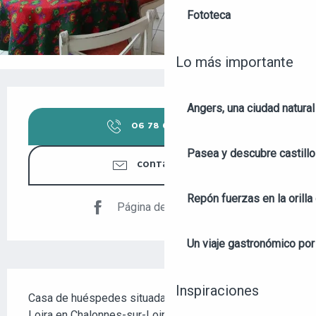
Fototeca
Lo más importante
HORARIOS Y DATOS DE CONTACTO
Angers, una ciudad natural
06 78 66 30
▒▒
Pasea y descubre castill
CONTÁCTENOS
Repón fuerzas en la orilla 
Página de Facebook
Un viaje gastronómico por 
DESCRIPCIÓN
Inspiraciones
Casa de huéspedes situada cerca de las orillas del 
Loira en Chalonnes-sur-Loire en una encantadora 