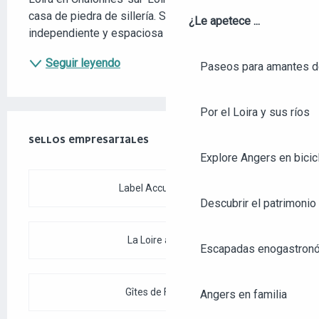
casa de piedra de sillería. Suite familiar 
¿Le apetece ...
independiente y espaciosa disponible.
Seguir leyendo
Paseos para amantes de
Por el Loira y sus ríos
OFERTA DE PRESTACIONES
SELLOS EMPRESARIALES
SELLOS EMPRESARIALES
Explore Angers en bicic
Label Accueil Vélo
Descubrir el patrimonio 
La Loire à Vélo
Escapadas enogastronó
Gîtes de France
Angers en familia