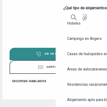
¿Qué tipo de alojamientos
Hoteles
Buscar
Campings en Angers
Casas de huéspedes e
06 78 66 30
▒▒
CONTÁCTENOS
Áreas de autocaravanas
IDIOMAS HABLADOS
IDIOMAS HABLADOS
Residencias vacacional
Alojamiento apto para bi