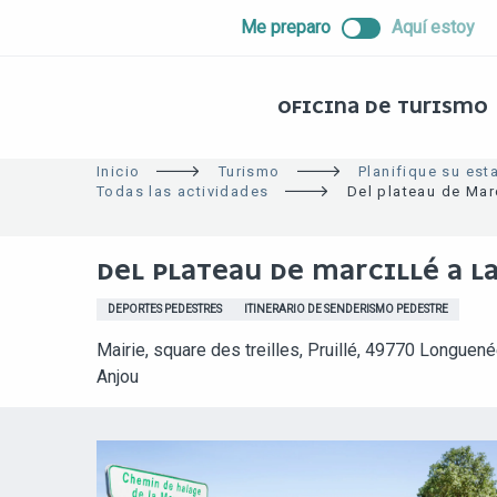
ALLER
Me preparo
Aquí estoy
AU
CONTENU
PRINCIPAL
OFICINA DE TURISMO
Inicio
Turismo
Planifique su est
Todas las actividades
Del plateau de Marc
DEL PLATEAU DE MARCILLÉ A LA
DEPORTES PEDESTRES
ITINERARIO DE SENDERISMO PEDESTRE
Mairie, square des treilles, Pruillé, 49770 Longuen
Anjou