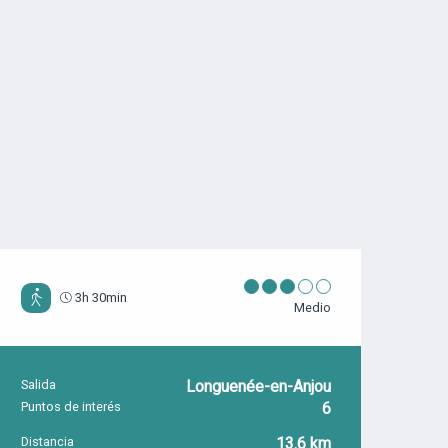
3h 30min
Medio
Salida
Longuenée-en-Anjou
INFORMACIÓN PRÁCTICA
Puntos de interés
6
Distancia
13.6 km