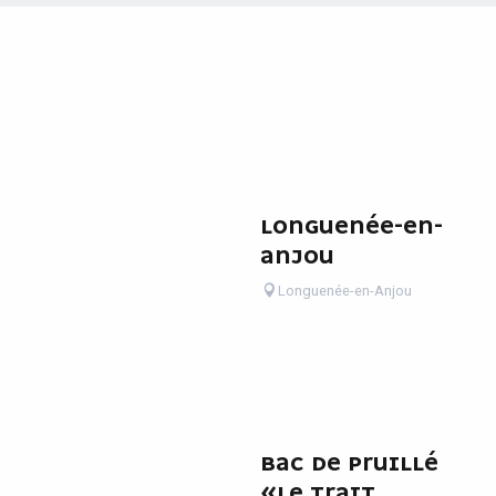
LONGUENÉE-EN-
ANJOU
Longuenée-en-Anjou
BAC DE PRUILLÉ
«LE TRAIT