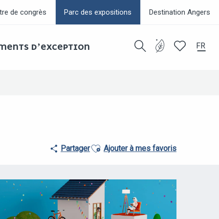
tre de congrès
Parc des expositions
Destination Angers
FR
EMENTS D’EXCEPTION
Recherche
Voir les favor
Ajouter aux favoris
Partager
Ajouter à mes favoris