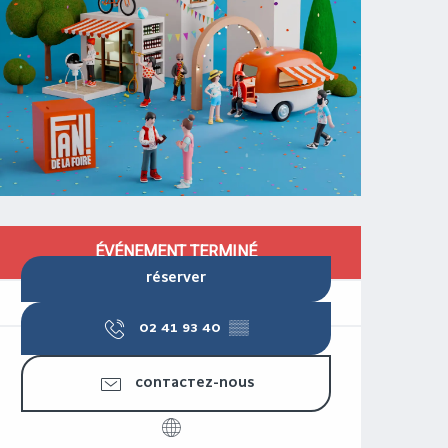
OUVERTURE ET COORDONNÉES
ÉVÉNEMENT TERMINÉ
RÉSERVER
02 41 93 40
▒▒
CONTACTEZ-NOUS