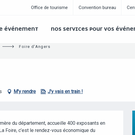
Office de tourisme
Convention bureau
Cen
RE ÉVÉNEMENT
NOS SERVICES POUR VOS ÉVÉN
Foire d'Angers
s
M'y rendre
J'y vais en train !
émère du département, accueille 400 exposants en 
. La Foire, c’est le rendez-vous économique du 