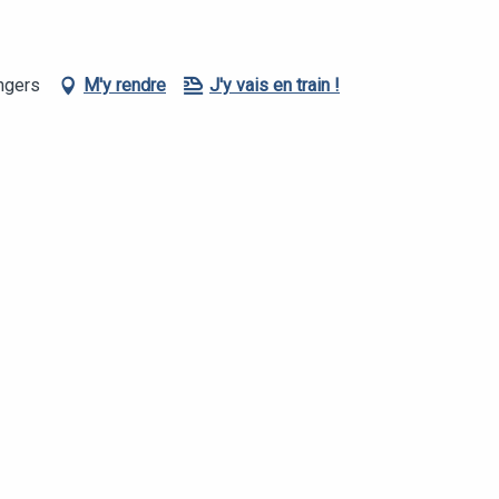
ngers
M'y rendre
J'y vais en train !