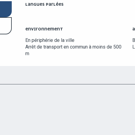
LANGUES PARLÉES
LANGUES PARLÉES
ENVIRONNEMENT
ENVIRONNEMENT
A
A
En périphérie de la ville
Arrêt de transport en commun à moins de 500
L
m