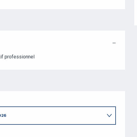
—
atif professionnel
026