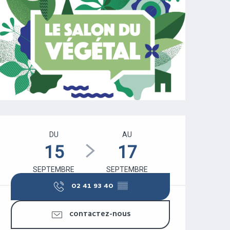
OUVERTURE ET COORDONNÉES
DU
AU
15
17
SEPTEMBRE
SEPTEMBRE
02 41 93 40
▒▒
CONTACTEZ-NOUS