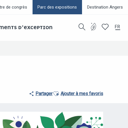
tre de congrès
Parc des expositions
Destination Angers
FR
EMENTS D’EXCEPTION
Recherche
Voir les favor
Ajouter aux favoris
Partager
Ajouter à mes favoris