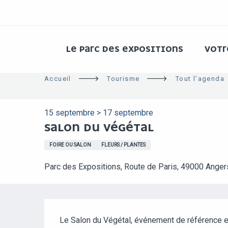
ALLER
AU
CONTENU
PRINCIPAL
LE PARC DES EXPOSITIONS
VOT
Accueil
Tourisme
Tout l’agenda
15 septembre > 17 septembre
SALON DU VÉGÉTAL
FOIRE OU SALON
FLEURS / PLANTES
Parc des Expositions, Route de Paris, 49000 Anger
DESCRIPTION
Le Salon du Végétal, événement de référence en F