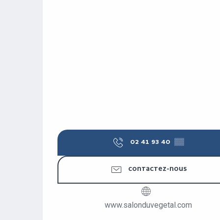
02 41 93 40
▒▒
CONTACTEZ-NOUS
www.salonduvegetal.com