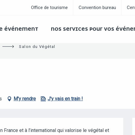
Office de tourisme
Convention bureau
Cen
RE ÉVÉNEMENT
NOS SERVICES POUR VOS ÉVÉN
Salon du Végétal
s
M'y rendre
J'y vais en train !
rance et à l’international qui valorise le végétal et 