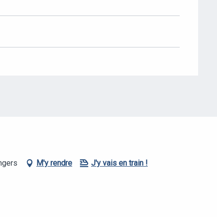
ngers
M'y rendre
J'y vais en train !