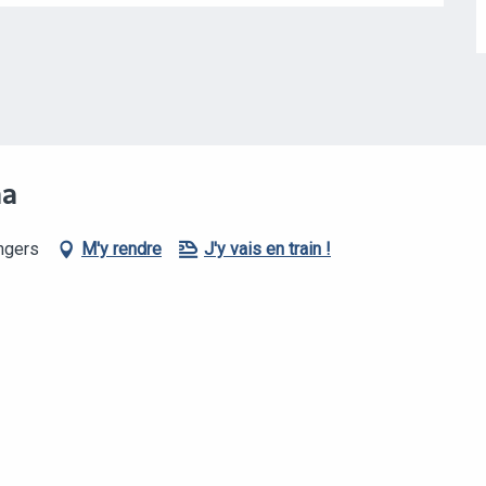
NA
ngers
M'y rendre
J'y vais en train !