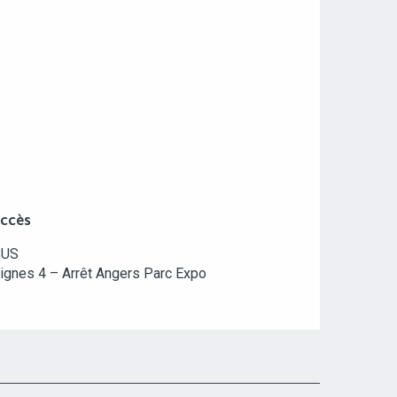
CCÈS
CCÈS
BUS
ignes 4 – Arrêt Angers Parc Expo