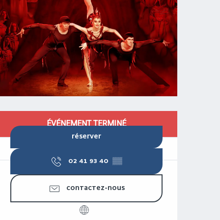
OUVERTURE ET COORDONNÉES
ÉVÉNEMENT TERMINÉ
RÉSERVER
02 41 93 40
▒▒
CONTACTEZ-NOUS