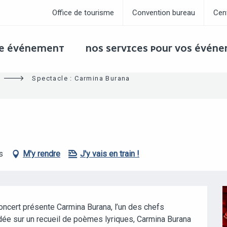
Office de tourisme
Convention bureau
Cen
RE ÉVÉNEMENT
NOS SERVICES POUR VOS ÉVÉN
Spectacle : Carmina Burana
s
M'y rendre
J'y vais en train !
ncert présente Carmina Burana, l’un des chefs 
ée sur un recueil de poèmes lyriques, Carmina Burana 