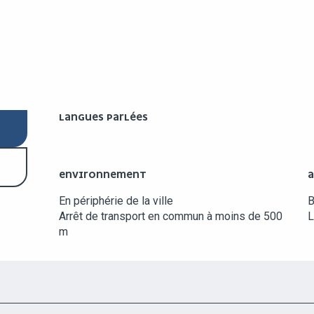
LANGUES PARLÉES
LANGUES PARLÉES
ENVIRONNEMENT
ENVIRONNEMENT
A
A
En périphérie de la ville
Arrêt de transport en commun à moins de 500
L
m