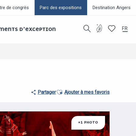
tre de congrès
Parc des expositions
Destination Angers
FR
EMENTS D’EXCEPTION
Recherche
Voir les favor
Ajouter aux favoris
Partager
Ajouter à mes favoris
+1 PHOTO