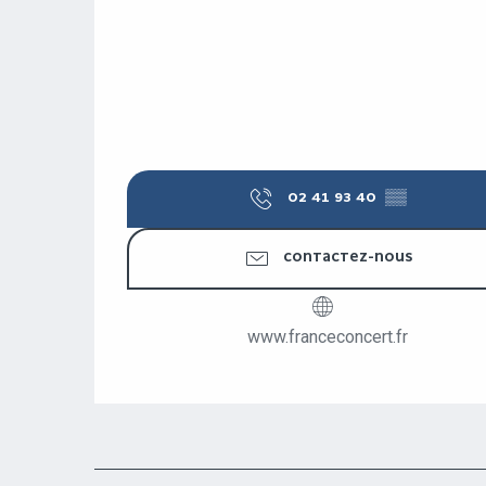
02 41 93 40
▒▒
CONTACTEZ-NOUS
www.franceconcert.fr