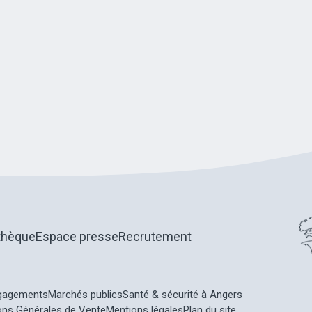
thèque
Espace presse
Recrutement
gagements
Marchés publics
Santé & sécurité à Angers
ons Générales de Vente
Mentions légales
Plan du site