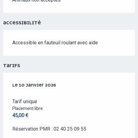
ACCESSIBILITÉ
Accessible en fauteuil roulant avec aide
TARIFS
LE
LE
10 JANVIER 2026
10 JANVIER 2026
Tarif unique
Placement libre
45,00 €
Réservation PMR : 02 40 25 09 55