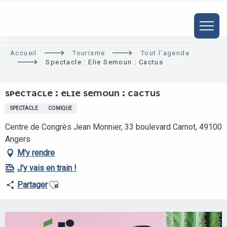
ALLER
AU
CONTENU
PRINCIPAL
Accueil
Tourisme
Tout l’agenda
Spectacle : Elie Semoun : Cactus
SPECTACLE : ELIE SEMOUN : CACTUS
SPECTACLE
COMIQUE
Centre de Congrès Jean Monnier, 33 boulevard Carnot, 49100
Angers
M'y rendre
J'y vais en train !
Ajouter aux favoris
Partager