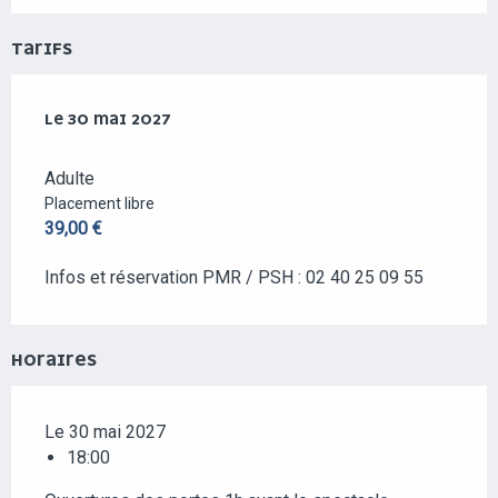
TARIFS
LE
LE
30 MAI 2027
30 MAI 2027
Adulte
Placement libre
39,00 €
Infos et réservation PMR / PSH : 02 40 25 09 55
HORAIRES
Le 30 mai 2027
18:00