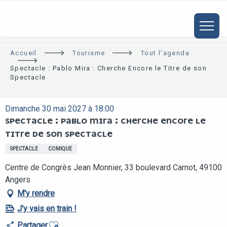
ALLER
AU
CONTENU
PRINCIPAL
Accueil
Tourisme
Tout l’agenda
Spectacle : Pablo Mira : Cherche Encore le Titre de son
Spectacle
Dimanche 30 mai 2027 à 18:00
SPECTACLE : PABLO MIRA : CHERCHE ENCORE LE
TITRE DE SON SPECTACLE
SPECTACLE
COMIQUE
Centre de Congrès Jean Monnier, 33 boulevard Carnot, 49100
Angers
M'y rendre
J'y vais en train !
Ajouter aux favoris
Partager