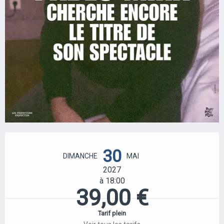
OUVERTURE ET COORDONNÉES
30
DIMANCHE
MAI
2027
à 18:00
39,00 €
Tarif plein