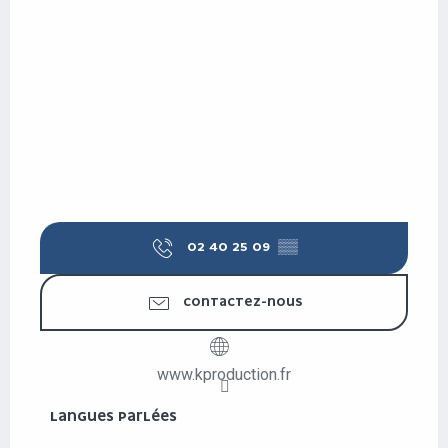
02 40 25 09
▒▒
CONTACTEZ-NOUS
www.kproduction.fr
LANGUES PARLÉES
LANGUES PARLÉES