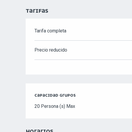
TARIFAS
Tarifa completa
TARIFAS 2026
Precio reducido
CAPACIDAD GRUPOS
CAPACIDAD GRUPOS
20 Persona (s) Max
HORARIOS