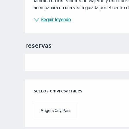
también en los escritos de viajeros y escritore
acompañará en una visita guiada por el centro d
Seguir leyendo
RESERVAS
OFERTA DE PRESTACIONE
SELLOS EMPRESARIALES
SELLOS EMPRESARIALES
Angers City Pass