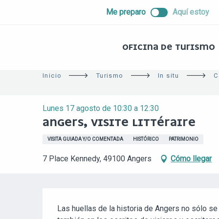
ALLER
Me preparo
Aquí estoy
AU
CONTENU
PRINCIPAL
OFICINA DE TURISMO
Inicio
Turismo
In situ
C
Lunes 17 agosto de 10:30 a 12:30
ANGERS, VISITE LITTÉRAIRE
VISITA GUIADA Y/O COMENTADA
HISTÓRICO
PATRIMONIO
7 Place Kennedy, 49100 Angers
Cómo llegar
DESCRIPCIÓN
Las huellas de la historia de Angers no sólo se 