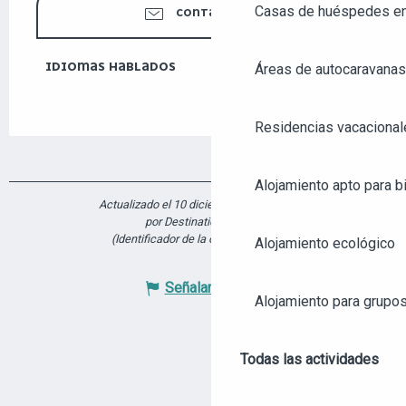
Casas de huéspedes e
CONTÁCTENOS
IDIOMAS HABLADOS
IDIOMAS HABLADOS
Áreas de autocaravanas
Residencias vacacional
Alojamiento apto para bi
Actualizado el 10 diciembre 2025 a 15:28
por Destination Angers
(Identificador de la oferta :
6172965
)
Alojamiento ecológico
Señalar un error
Alojamiento para grupo
Todas las actividades