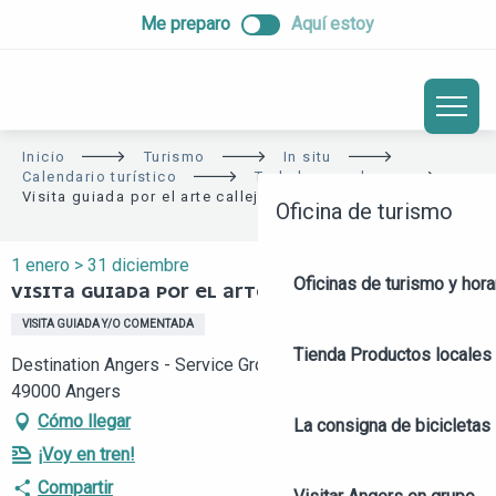
ALLER
Me preparo
Aquí estoy
AU
CONTENU
PRINCIPAL
Inicio
Turismo
In situ
Calendario turístico
Toda la agenda
Visita guiada por el arte callejero
Oficina de turismo
1 enero > 31 diciembre
Oficinas de turismo y hora
VISITA GUIADA POR EL ARTE CALLEJERO
VISITA GUIADA Y/O COMENTADA
Tienda
Productos locales 
Destination Angers - Service Groupes, 7 place Kennedy,
49000 Angers
Cómo llegar
La consigna de bicicletas
¡Voy en tren!
Compartir