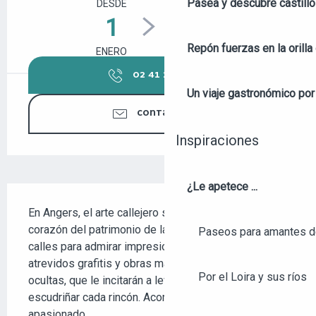
Pasea y descubre castill
DESDE
HASTA
1
31
Repón fuerzas en la orilla 
ENERO
DICIEMBRE
02 41 23 50
▒▒
Un viaje gastronómico por 
CONTÁCTENOS
Inspiraciones
¿Le apetece ...
DESCRIPCIÓN
En Angers, el arte callejero se introduce en el 
corazón del patrimonio de la ciudad. Pasee por sus 
Paseos para amantes de
calles para admirar impresionantes frescos, 
atrevidos grafitis y obras más discretas, a veces 
Por el Loira y sus ríos
ocultas, que le incitarán a levantar la vista y 
escudriñar cada rincón. Acompañado por un guía 
apasionado,...