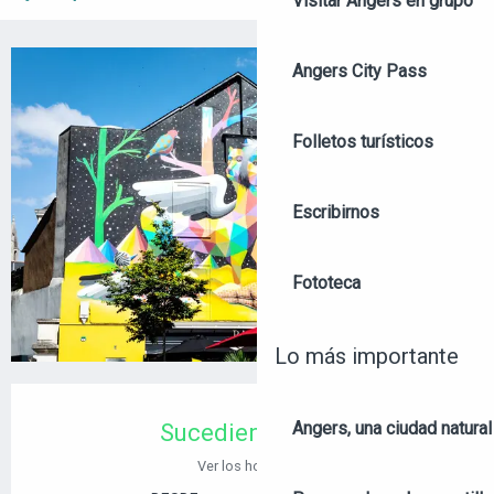
Visitar Angers en grupo
Angers City Pass
+2 FOTOS
Folletos turísticos
Escribirnos
Fototeca
Lo más importante
HORARIOS Y DATOS DE CONTACTO
Angers, una ciudad natural
Sucediendo hoy
Ver los horarios