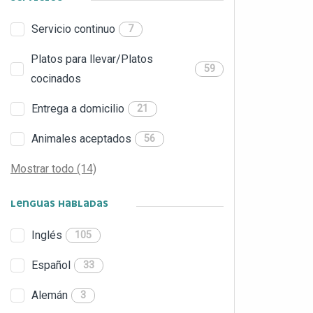
Servicio continuo
7
Platos para llevar/Platos
59
cocinados
Entrega a domicilio
21
Animales aceptados
56
Mostrar todo (14)
LENGUAS HABLADAS
Inglés
105
Español
33
Alemán
3