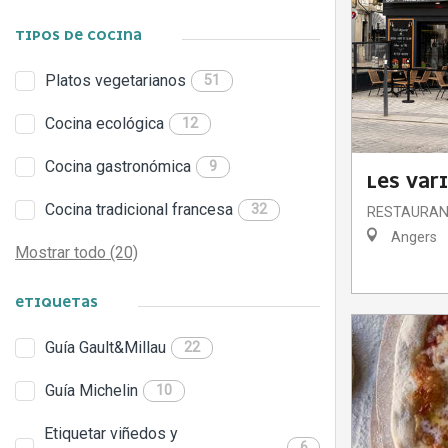
TIPOS DE COCINA
Platos vegetarianos
51
Cocina ecológica
12
Cocina gastronómica
9
LES VAR
Cocina tradicional francesa
32
RESTAURAN
Angers
Mostrar todo (20)
ETIQUETAS
Guía Gault&Millau
22
Guía Michelin
10
Etiquetar viñedos y
6