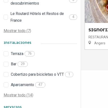
descubrimientos
Le Routard Hôtels et Restos de
4
France
SIGNORI
Mostrar todo (7)
RESTAURAN
INSTALACIONES
Angers
Terraza
76
Bar
29
Cobertizo para bicicletas o VTT
1
Aparcamiento
47
Mostrar todo (14)
SERVICIOS