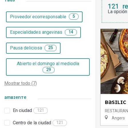
TAGS
121
r
La opción
Proveedor ecorresponsable
5
Especialidades angevinas
14
Pausa deliciosa
25
Abierto el domingo al mediodía
29
Mostrar todo (7)
AMBIENTE
BASILIC
En ciudad
121
RESTAURAN
Angers
Centro de la ciudad
121