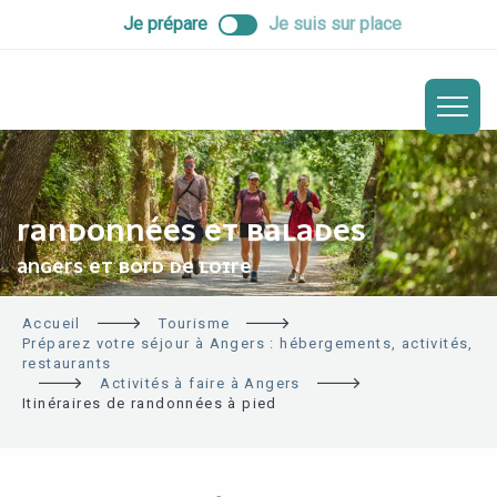
ALLER
Je prépare
Je suis sur place
AU
CONTENU
PRINCIPAL
RANDONNÉES ET BALADES
ANGERS ET BORD DE LOIRE
Accueil
Tourisme
Préparez votre séjour à Angers : hébergements, activités,
restaurants
Activités à faire à Angers
Itinéraires de randonnées à pied