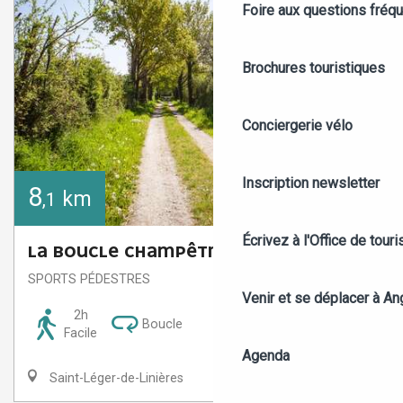
Foire aux questions fréq
Brochures touristiques
Conciergerie vélo
Inscription newsletter
8
km
,1
Écrivez à l'Office de tour
LA BOUCLE CHAMPÊTRE LINIÉROISE
SPORTS PÉDESTRES
Venir et se déplacer à An
2h
Boucle
Facile
Agenda
Saint-Léger-de-Linières