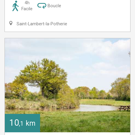
4h
Boucle
Facile
Saint-Lambert-la-Potherie
10
km
,1