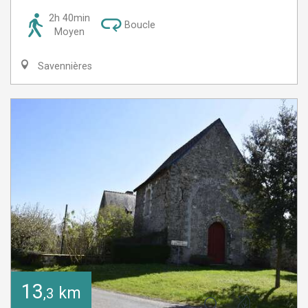
2h 40min
Boucle
Moyen
Savennières
13
km
,3