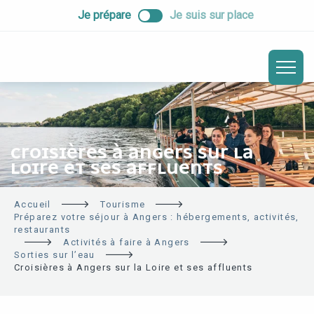
ALLER
Je prépare
Je suis sur place
AU
CONTENU
PRINCIPAL
CROISIÈRES À ANGERS SUR LA
LOIRE ET SES AFFLUENTS
Accueil
Tourisme
Préparez votre séjour à Angers : hébergements, activités,
restaurants
Activités à faire à Angers
Sorties sur l’eau
Croisières à Angers sur la Loire et ses affluents