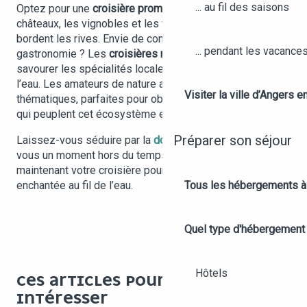
... au fil des saisons
Optez pour une
croisière promenade
pour admirer les
châteaux, les vignobles et les villages pittoresques qui
bordent les rives. Envie de combiner découverte et
... pendant les vacance
gastronomie ? Les
croisières repas
vous invitent à
savourer les spécialités locales tout en glissant sur
l’eau. Les amateurs de nature apprécieront les sorties
Visiter la ville d’Angers e
thématiques, parfaites pour observer la faune et la flore
qui peuplent cet écosystème exceptionnel.
Préparer son séjour
Laissez-vous séduire par la
douceur angevine
et offrez-
vous un moment hors du temps. Réservez dès
maintenant votre croisière pour une parenthèse
enchantée au fil de l’eau.
Tous les hébergements à
Quel type d'hébergement
Hôtels
CES ARTICLES POURRAIENT VOUS
LES ÉCLUSES À
INTÉRESSER